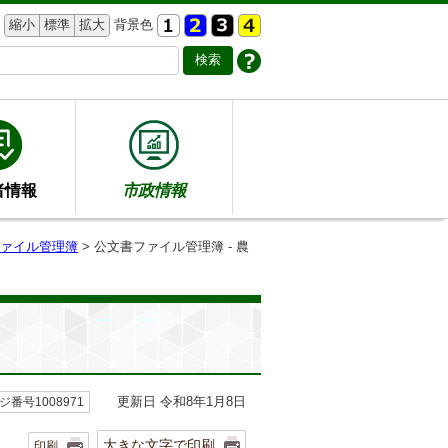
縮小
標準
拡大
背景色
者情報
市政情報
ァイル管理簿
> 公文書ファイル管理簿 - 農
更新日 令和8年1月8日
ジ番号1008971
大きな文字で印刷
印刷