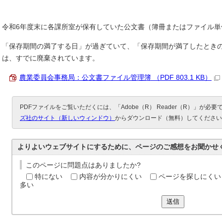
令和6年度末に各課所室が保有していた公文書（簿冊またはファイル単
「保存期間の満了する日」が過ぎていて、「保存期間が満了したとき
は、すでに廃棄されています。
農業委員会事務局：公文書ファイル管理簿 （PDF 803.1 KB）
PDFファイルをご覧いただくには、「Adobe（R） Reader（R）」が必
ズ社のサイト（新しいウィンドウ）
からダウンロード（無料）してください
よりよいウェブサイトにするために、ページのご感想をお聞かせ
このページに問題点はありましたか?
特にない
内容が分かりにくい
ページを探しにくい
多い
送信