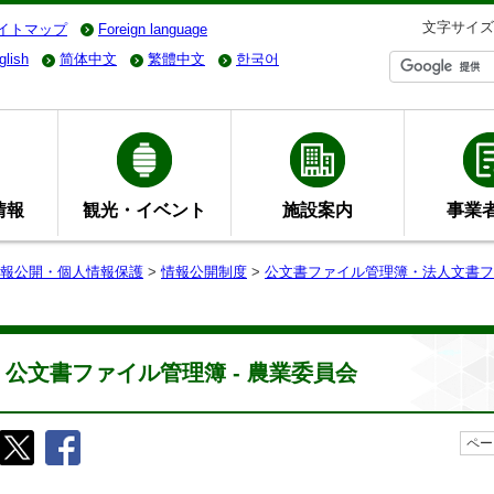
文字サイズ
イトマップ
Foreign language
glish
简体中文
繁體中文
한국어
情報
観光・イベント
施設案内
事業
報公開・個人情報保護
>
情報公開制度
>
公文書ファイル管理簿・法人文書フ
公文書ファイル管理簿 - 農業委員会
ペー