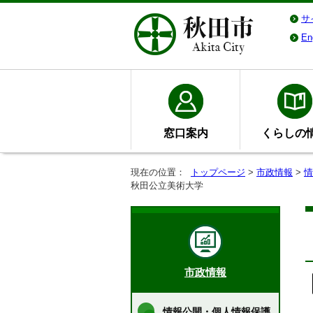
サ
En
窓口案内
くらしの
現在の位置：
トップページ
>
市政情報
>
情
秋田公立美術大学
市政情報
情報公開・個人情報保護