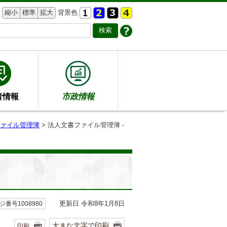
縮小
標準
拡大
背景色
者情報
市政情報
ァイル管理簿
> 法人文書ファイル管理簿 -
更新日 令和8年1月8日
ジ番号1008980
大きな文字で印刷
印刷