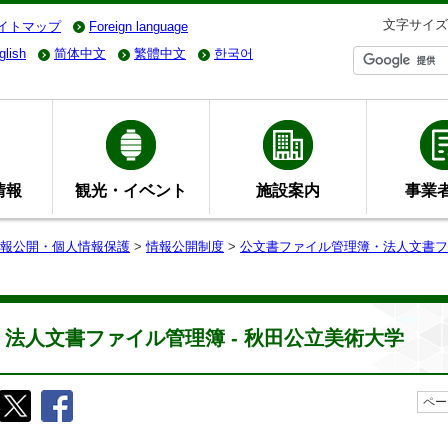
文字サイズ
イトマップ
Foreign language
glish
简体中文
繁體中文
한국어
情報
観光・イベント
施設案内
事業
報公開・個人情報保護
>
情報公開制度
>
公文書ファイル管理簿・法人文書フ
法人文書ファイル管理簿 - 秋田公立美術大学
ペー