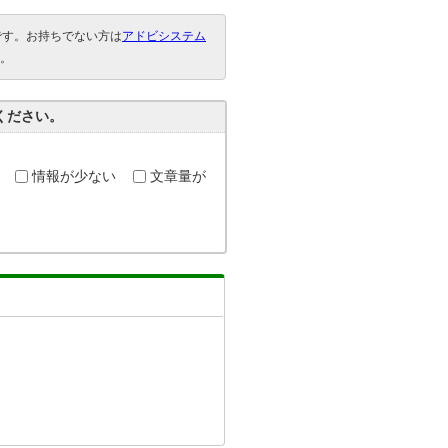
要です。お持ちでない方は
アドビシステム
。
ください。
情報が少ない
文章量が