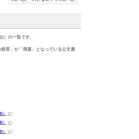
位）の一覧です。
の措置」が「廃棄」となっている公文書
B）
B）
B）