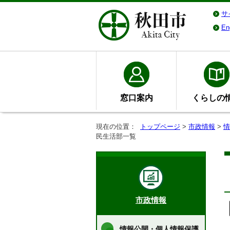
サ
En
窓口案内
くらしの
現在の位置：
トップページ
>
市政情報
>
情
民生活部一覧
市政情報
情報公開・個人情報保護