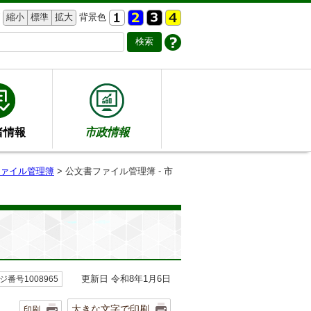
縮小
標準
拡大
背景色
者情報
市政情報
ァイル管理簿
> 公文書ファイル管理簿 - 市
更新日 令和8年1月6日
ジ番号1008965
大きな文字で印刷
印刷