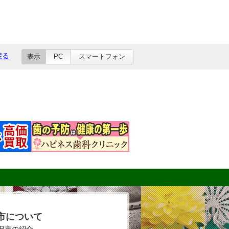
戻る
表示
PC
スマートフォン
市について