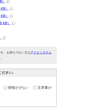
B）
KB）
KB）
 KB）
）
要です。お持ちでない方は
アドビシステム
。
ください。
情報が少ない
文章量が