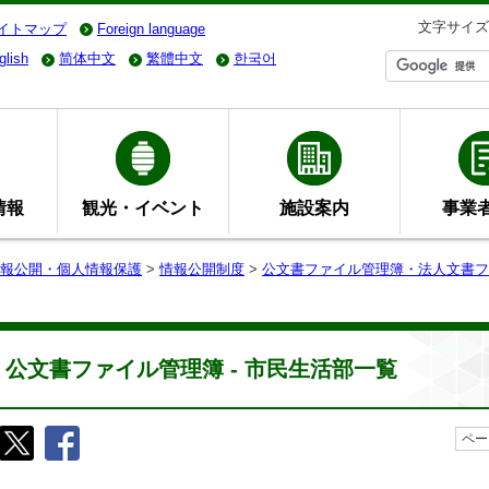
文字サイズ
イトマップ
Foreign language
glish
简体中文
繁體中文
한국어
情報
観光・イベント
施設案内
事業
報公開・個人情報保護
>
情報公開制度
>
公文書ファイル管理簿・法人文書フ
公文書ファイル管理簿 - 市民生活部一覧
ペー