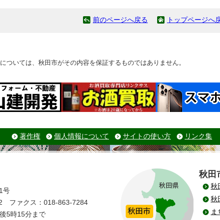
前のページへ戻る
トップページへ
については、秋田市がその内容を保証するものではありません。
著作権
個人情報について
サイトの使い方
リンク集
秋田
秋
1号
秋
 ファクス：018-863-7284
ま
後5時15分まで