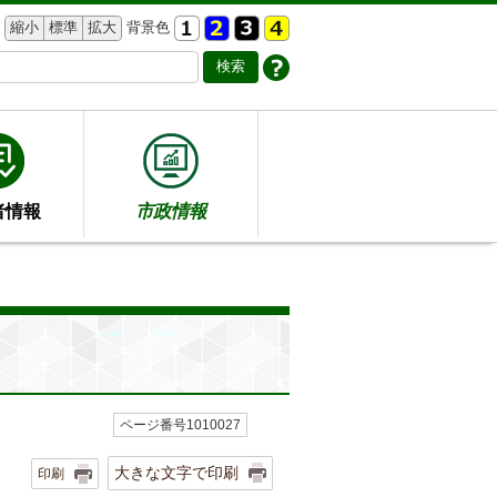
縮小
標準
拡大
背景色
者情報
市政情報
ページ番号1010027
大きな文字で印刷
印刷