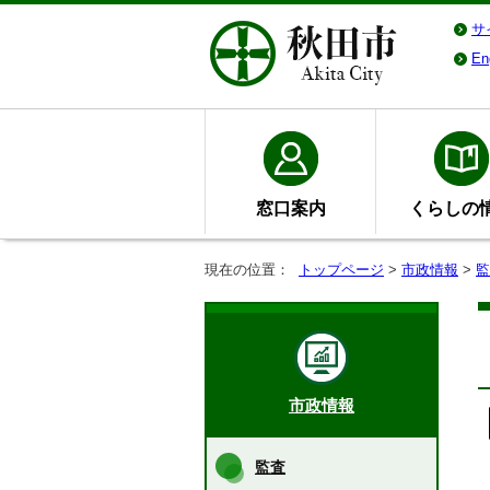
サ
En
窓口案内
くらしの
現在の位置：
トップページ
>
市政情報
>
監
市政情報
監査