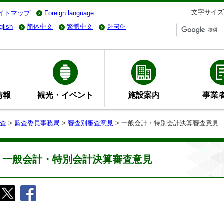
文字サイズ
イトマップ
Foreign language
glish
简体中文
繁體中文
한국어
情報
観光・イベント
施設案内
事業
査
>
監査委員事務局
>
審査別審査意見
> 一般会計・特別会計決算審査意見
一般会計・特別会計決算審査意見