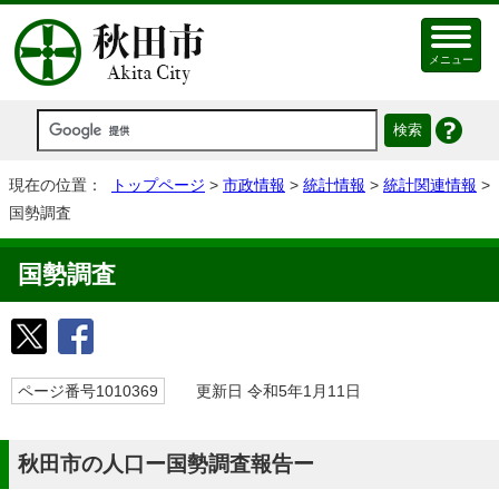
メニュー
現在の位置：
トップページ
>
市政情報
>
統計情報
>
統計関連情報
>
国勢調査
国勢調査
ページ番号1010369
更新日 令和5年1月11日
秋田市の人口ー国勢調査報告ー