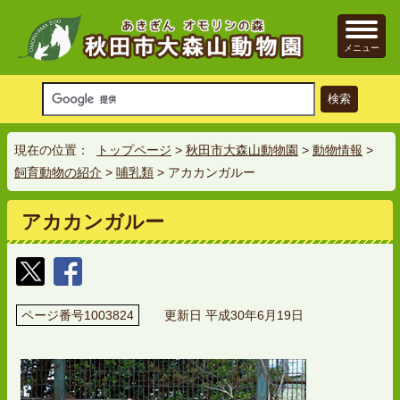
メニュー
現在の位置：
トップページ
>
秋田市大森山動物園
>
動物情報
>
飼育動物の紹介
>
哺乳類
> アカカンガルー
アカカンガルー
ページ番号1003824
更新日 平成30年6月19日