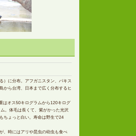
る）に分布。アフガニスタン、パキス
島から台湾、日本まで広く分布するヒ
体重はオス50キログラムから120キログ
ラム。体毛は長くて、紫がかった光沢
もちょっと白い。寿命は野生で24
が、時にはアリや昆虫の幼虫も食べ