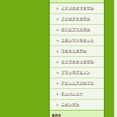
ノドジロオマキザル
フクロテナガザル
ボリビアリスザル
コモンマーモセット
ワオキツネザル
エリマキキツネザル
ブラッザグエノン
アビシニアコロブス
チンパンジー
ニホンザル
食肉目