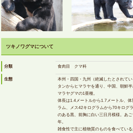
ツキノワグマについて
分類
食肉目 クマ科
生態
本州・四国・九州（絶滅したとされてい
タンからヒマラヤを通り、中国、朝鮮半
マラヤグマの1亜種。
体長は1.4メートルから1.7メートル、
ラム、メス42キログラムから70キログ
のある黒、前胸に白い三日月模様。あご
年。
雑食性で主に植物質のものを食べている