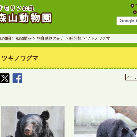
動物園
>
動物情報
>
飼育動物の紹介
>
哺乳類
> ツキノワグマ
ツキノワグマ
ページ