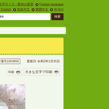
文字サイズ・配色の変更
Foreign language
English
简体中文
繁體中文
한국어
更新日 令和2年1月31日
番号1003859
大きな文字で印刷
印刷