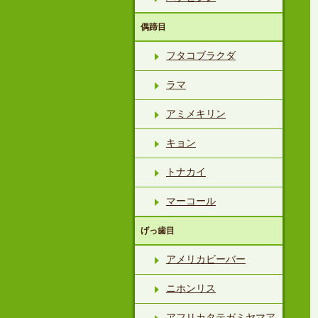
偶蹄目
フタコブラクダ
ラマ
アミメキリン
キョン
トナカイ
マーコール
げっ歯目
アメリカビーバー
ニホンリス
アフリカタテガミヤマア