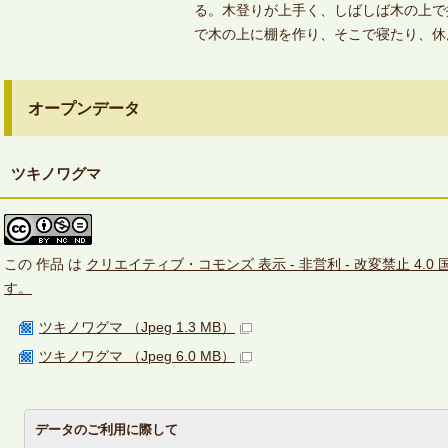
る。木登りが上手く、しばしば木の上で
で木の上に棚を作り、そこで寝たり、休
オープンデータ
ツキノワグマ
この
作品
は
クリエイティブ・コモンズ 表示 - 非営利 - 改変禁止 4.
す。
ツキノワグマ （Jpeg 1.3 MB）
ツキノワグマ （Jpeg 6.0 MB）
データのご利用に際して