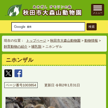
メニュー
現在の位置：
トップページ
>
秋田市大森山動物園
>
動物情報
>
飼育動物の紹介
>
哺乳類
> ニホンザル
ニホンザル
ページ番号1003854
更新日 令和2年1月31日