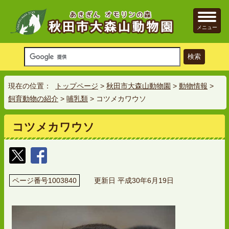
メニュー
現在の位置：
トップページ
>
秋田市大森山動物園
>
動物情報
>
飼育動物の紹介
>
哺乳類
> コツメカワウソ
コツメカワウソ
ページ番号1003840
更新日 平成30年6月19日