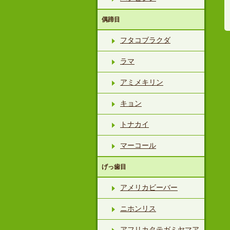
偶蹄目
フタコブラクダ
ラマ
アミメキリン
キョン
トナカイ
マーコール
げっ歯目
アメリカビーバー
ニホンリス
アフリカタテガミヤマア