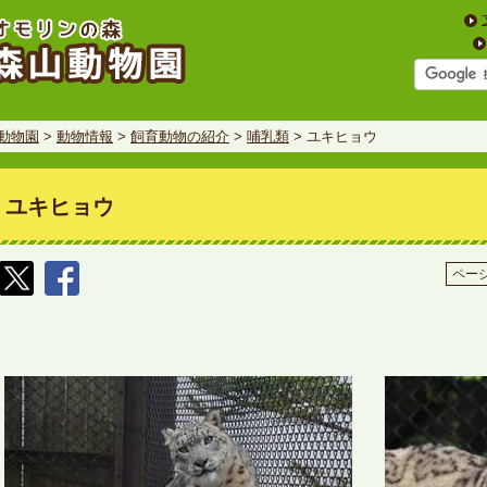
動物園
>
動物情報
>
飼育動物の紹介
>
哺乳類
> ユキヒョウ
ユキヒョウ
ページ