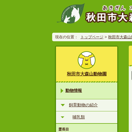
現在の位置：
トップページ
>
秋田市大森山
秋田市大森山動物園
動物情報
飼育動物の紹介
哺乳類
霊長目