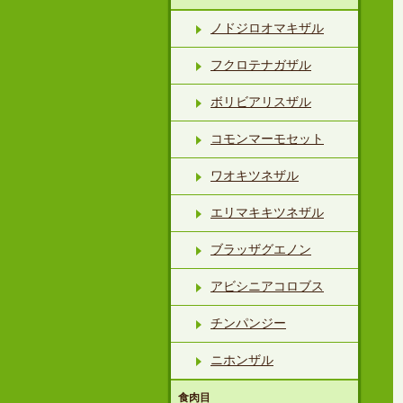
ノドジロオマキザル
フクロテナガザル
ボリビアリスザル
コモンマーモセット
ワオキツネザル
エリマキキツネザル
ブラッザグエノン
アビシニアコロブス
チンパンジー
ニホンザル
食肉目