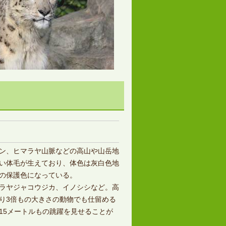
ン、ヒマラヤ山脈などの高山や山岳地
い体毛が生えており、体色は灰白色地
の保護色になっている。
ラヤジャコウジカ、イノシシなど。高
り3倍もの大きさの動物でも仕留める
15メートルもの跳躍を見せることが