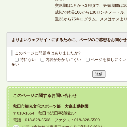
交尾期は1月から3月頃で、妊娠期間は1
成獣で体長100から130センチメートル
重23から75キログラム。メスはオスよ
よりよいウェブサイトにするために、ページのご感想をお聞かせ
このページに問題点はありましたか?
特にない
内容が分かりにくい
ページを探しにくい
多い
送信
このページに関する
お問い合わせ
秋田市観光文化スポーツ部 大森山動物園
〒010-1654 秋田市浜田字潟端154
電話：018-828-5508 ファクス：018-828-5509
お問い合わせは専用フォームをご利用ください。