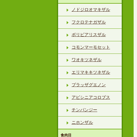
ノドジロオマキザル
フクロテナガザル
ボリビアリスザル
コモンマーモセット
ワオキツネザル
エリマキキツネザル
ブラッザグエノン
アビシニアコロブス
チンパンジー
ニホンザル
食肉目