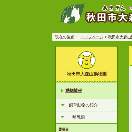
現在の位置：
トップページ
>
秋田市大森山
秋田市大森山動物園
動物情報
飼育動物の紹介
哺乳類
霊長目