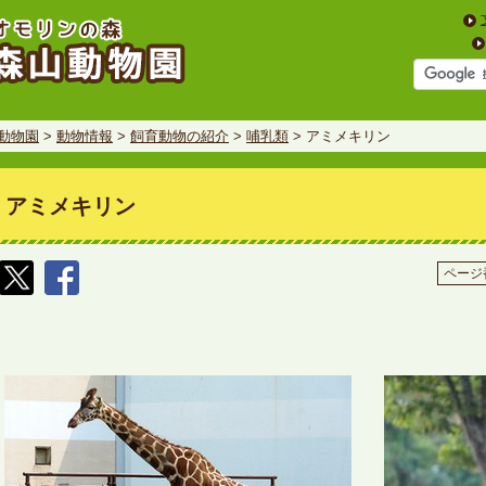
動物園
>
動物情報
>
飼育動物の紹介
>
哺乳類
> アミメキリン
アミメキリン
ページ番