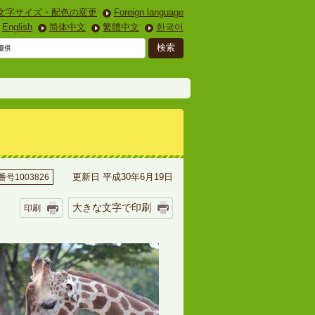
文字サイズ・配色の変更
Foreign language
English
简体中文
繁體中文
한국어
更新日 平成30年6月19日
号1003826
大きな文字で印刷
印刷