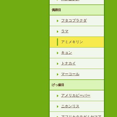
偶蹄目
フタコブラクダ
ラマ
アミメキリン
キョン
トナカイ
マーコール
げっ歯目
アメリカビーバー
ニホンリス
アフリカタテガミヤマア