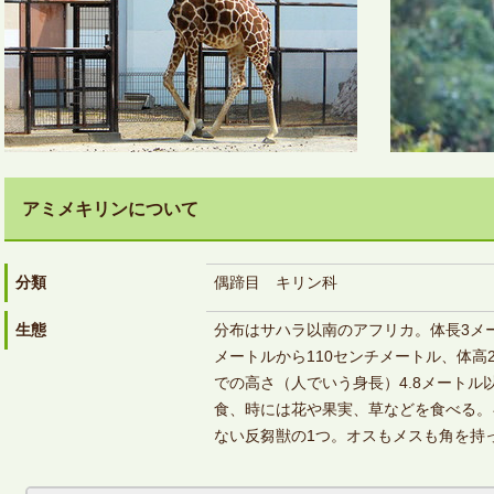
アミメキリンについて
分類
偶蹄目 キリン科
生態
分布はサハラ以南のアフリカ。体長3メー
メートルから110センチメートル、体高2
での高さ（人でいう身長）4.8メート
食、時には花や果実、草などを食べる。
ない反芻獣の1つ。オスもメスも角を持