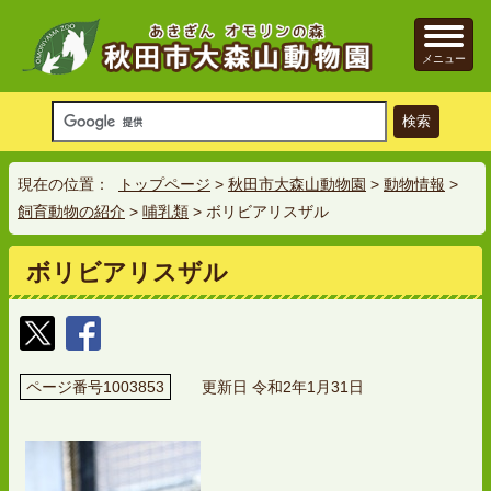
メニュー
現在の位置：
トップページ
>
秋田市大森山動物園
>
動物情報
>
飼育動物の紹介
>
哺乳類
> ボリビアリスザル
ボリビアリスザル
ページ番号1003853
更新日 令和2年1月31日