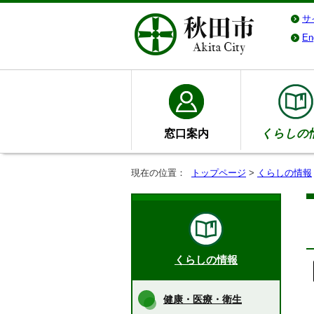
サ
En
窓口案内
くらしの
現在の位置：
トップページ
>
くらしの情報
くらしの情報
健康・医療・衛生