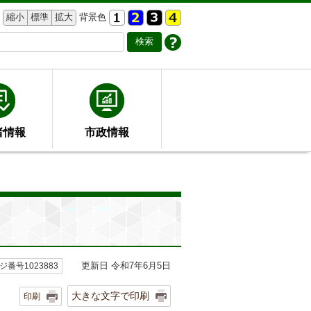
縮小
標準
拡大
背景色
者情報
市政情報
更新日 令和7年6月5日
ジ番号1023883
大きな文字で印刷
印刷