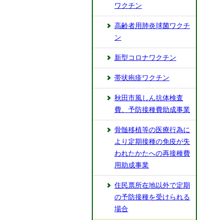
ワクチン
高齢者用肺炎球菌ワクチ
ン
新型コロナワクチン
帯状疱疹ワクチン
秋田市風しん抗体検査
費、予防接種費助成事業
骨髄移植等の医療行為に
より定期接種の免疫が失
われたかたへの再接種費
用助成事業
住民票所在地以外で定期
の予防接種を受けられる
場合