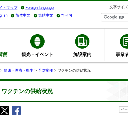
文字サイズ
イトマップ
Foreign language
glish
简体中文
繁體中文
한국어
情報
観光・イベント
施設案内
事業
>
健康・医療・衛生
>
予防接種
> ワクチンの供給状況
ワクチンの供給状況
ペー