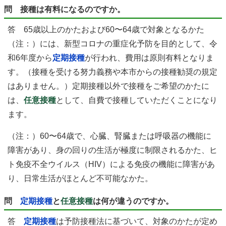
問 接種は有料になるのですか。
答 65歳以上のかたおよび60〜64歳で対象となるかた
（注：）には、新型コロナの重症化予防を目的として、令
和6年度から
定期接種
が行われ、費用は原則有料となりま
す。（接種を受ける努力義務や本市からの接種勧奨の規定
はありません。）定期接種以外で接種をご希望のかたに
は、
任意接種
として、自費で接種していただくことになり
ます。
（注：）60〜64歳で、心臓、腎臓または呼吸器の機能に
障害があり、身の回りの生活が極度に制限されるかた、ヒ
ト免疫不全ウイルス（HIV）による免疫の機能に障害があ
り、日常生活がほとんど不可能なかた。
問
定期接種
と
任意接種
は何が違うのですか。
答
定期接種
は予防接種法に基づいて、対象のかたが定め