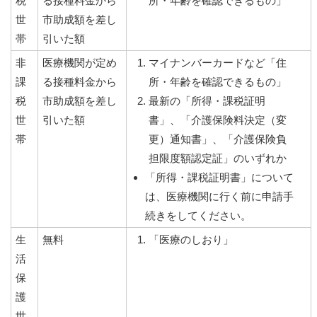
税
る接種料金から
所・年齢を確認できるもの」
世
市助成額を差し
帯
引いた額
非
医療機関が定め
マイナンバーカードなど「住
課
る接種料金から
所・年齢を確認できるもの」
税
市助成額を差し
最新の「所得・課税証明
世
引いた額
書」、「介護保険料決定（変
帯
更）通知書」、「介護保険負
担限度額認定証」のいずれか
「所得・課税証明書」について
は、医療機関に行く前に申請手
続きをしてください。
生
無料
「医療のしおり」
活
保
護
世