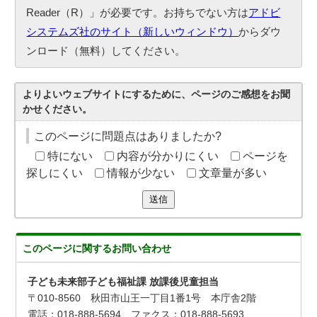
Reader（R）」が必要です。お持ちでない方は
アドビ
システムズ社のサイト（新しいウィンドウ）
からダウ
ンロード（無料）してください。
よりよいウェブサイトにするために、ページのご感想をお聞
かせください。
このページに問題点はありましたか?
特にない
内容が分かりにくい
ページを
探しにくい
情報が少ない
文章量が多い
送信
このページに関する
お問い合わせ
子ども未来部子ども福祉課 放課後児童担当
〒010-8560 秋田市山王一丁目1番1号 本庁舎2階
電話：018-888-5694 ファクス：018-888-5693