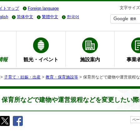
文字サイズ
イトマップ
Foreign language
glish
简体中文
繁體中文
한국어
情報
観光・イベント
施設案内
事業
>
子育て・妊娠・出産
>
教育・保育施設等
> 保育所などで建物や運営規程
保育所などで建物や運営規程などを変更したい際
ペー