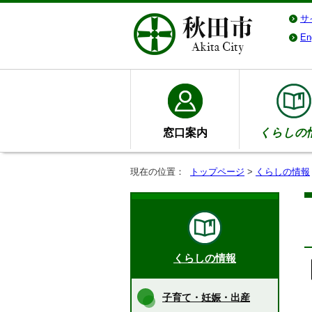
サ
En
窓口案内
くらしの
現在の位置：
トップページ
>
くらしの情報
くらしの情報
子育て・妊娠・出産