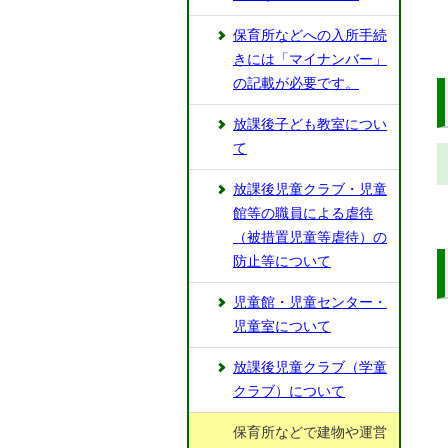
保育所などへの入所手続
きには「マイナンバー」
の記載が必要です。
放課後子ども教室につい
て
放課後児童クラブ・児童
館等の職員による虐待
（被措置児童等虐待）の
防止等について
児童館・児童センター・
児童室について
放課後児童クラブ（学童
クラブ）について
保育所などで建物や運営