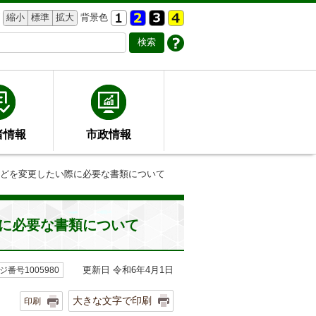
縮小
標準
拡大
背景色
者情報
市政情報
などを変更したい際に必要な書類について
に必要な書類について
更新日 令和6年4月1日
ジ番号1005980
大きな文字で印刷
印刷