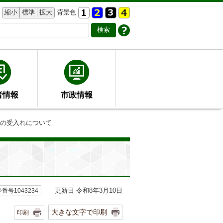
縮小
標準
拡大
背景色
者情報
市政情報
児の受入れについて
更新日 令和8年3月10日
番号1043234
大きな文字で印刷
印刷