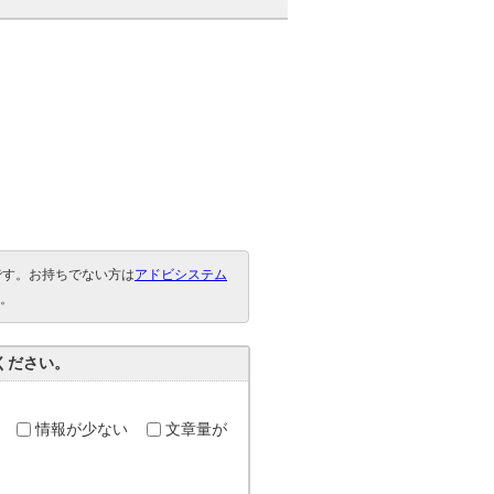
要です。お持ちでない方は
アドビシステム
。
ください。
情報が少ない
文章量が