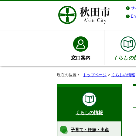
サ
En
窓口案内
くらしの
現在の位置：
トップページ
>
くらしの情報
くらしの情報
子育て・妊娠・出産