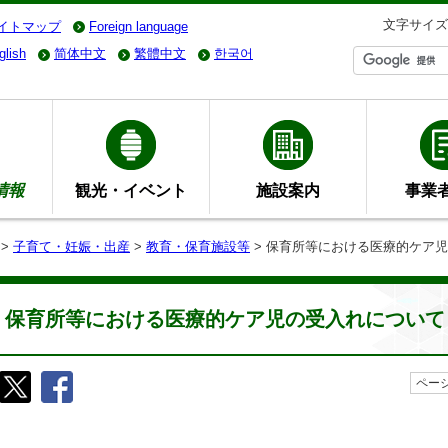
文字サイズ
イトマップ
Foreign language
glish
简体中文
繁體中文
한국어
情報
観光・イベント
施設案内
事業
>
子育て・妊娠・出産
>
教育・保育施設等
> 保育所等における医療的ケア
保育所等における医療的ケア児の受入れについて
ページ