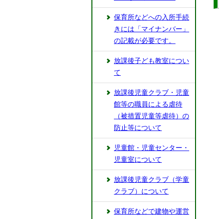
保育所などへの入所手続
きには「マイナンバー」
の記載が必要です。
放課後子ども教室につい
て
放課後児童クラブ・児童
館等の職員による虐待
（被措置児童等虐待）の
防止等について
児童館・児童センター・
児童室について
放課後児童クラブ（学童
クラブ）について
保育所などで建物や運営