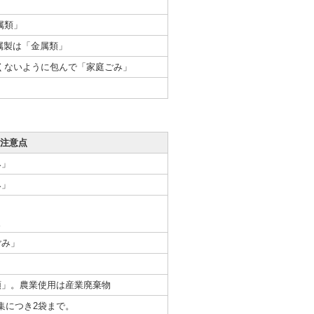
属類」
属製は「金属類」
くないように包んで「家庭ごみ」
注意点
み」
み」
照
ごみ」
て
類」。農業使用は産業廃棄物
集につき2袋まで。