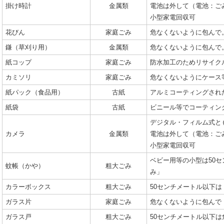
掛け時計
金属類
電池は外して（電池：ご
小型家電回収可
花びん
家庭ごみ
危なくないように包んで
鎌（草刈り用）
金属類
危なくないように包んで
紙コップ
家庭ごみ
防水加工のためリサイク
カミソリ
家庭ごみ
危なくないようにケース
紙パック（食品用）
古紙
アルミコーティングされ
紙袋
古紙
ビニール等でコーティン
デジタル・フィルム式と
カメラ
金属類
電池は外して（電池：ご
小型家電回収可
ベビー用等の小型は50
蚊帳（かや）
粗大ごみ
み」
カラーボックス
粗大ごみ
50センチメートル以下は
ガラス片
家庭ごみ
危なくないように包んで
ガラス戸
粗大ごみ
50センチメートル以下