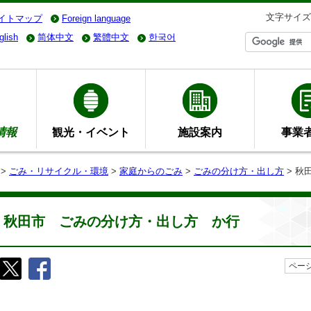
文字サイズ
イトマップ
Foreign language
glish
简体中文
繁體中文
한국어
情報
観光・イベント
施設案内
事業
>
ごみ・リサイクル・環境
>
家庭からのごみ
>
ごみの分け方・出し方
> 秋
秋田市 ごみの分け方・出し方 か行
ページ