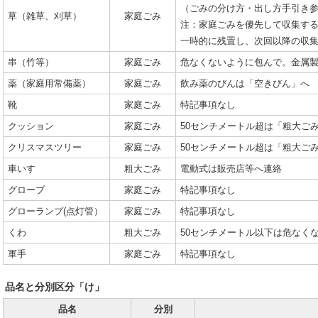
（ごみの分け方・出し方手引き
草（雑草、刈草）
家庭ごみ
注：家庭ごみを優先して収集す
一時的に残置し、次回以降の収
串（竹等）
家庭ごみ
危なくないように包んで。金属
薬（家庭用常備薬）
家庭ごみ
飲み薬のびんは「空きびん」へ
靴
家庭ごみ
特記事項なし
クッション
家庭ごみ
50センチメートル超は「粗大ご
クリスマスツリー
家庭ごみ
50センチメートル超は「粗大ご
車いす
粗大ごみ
電動式は販売店等へ連絡
グローブ
家庭ごみ
特記事項なし
グローランプ(点灯管）
家庭ごみ
特記事項なし
くわ
粗大ごみ
50センチメートル以下は危なく
軍手
家庭ごみ
特記事項なし
品名と分別区分「け」
品名
分別