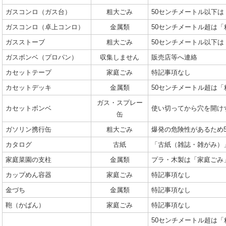
ガスコンロ（ガス台）
粗大ごみ
50センチメートル以下は
ガスコンロ（卓上コンロ）
金属類
50センチメートル超は「
ガスストーブ
粗大ごみ
50センチメートル以下は
ガスボンベ（プロパン）
収集しません
販売店等へ連絡
カセットテープ
家庭ごみ
特記事項なし
カセットデッキ
金属類
50センチメートル超は
ガス・スプレー
カセットボンベ
使い切ってから穴を開け
缶
ガソリン携行缶
粗大ごみ
爆発の危険性があるため
カタログ
古紙
「古紙（雑誌・雑がみ）
家庭菜園の支柱
金属類
プラ・木製は「家庭ごみ
カップめん容器
家庭ごみ
特記事項なし
金づち
金属類
特記事項なし
鞄（かばん）
家庭ごみ
特記事項なし
50センチメートル超は「