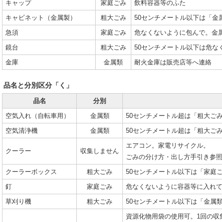
キャップ
家庭ごみ
飲料容器等のふた
キャビネット（金属製）
粗大ごみ
50センチメートル以下は「金
急須
家庭ごみ
危なくないように包んで。金
鏡台
粗大ごみ
50センチメートル以下は危な
金庫
金属類
耐火金庫は販売店等へ連絡
品名と分別区分「く」
品名
分別
空気入れ（自転車用）
金属類
50センチメートル超は「粗大ご
空気清浄機
金属類
50センチメートル超は「粗大ご
エアコン。家電リサイクル。
クーラー
収集しません
ごみの分け方・出し方手引き参
クーラーボックス
粗大ごみ
50センチメートル以下は「家庭
釘
家庭ごみ
危なくないように容器等に入れ
草刈り機
粗大ごみ
50センチメートル以下は「金属
資源化物用袋の使用可。1回の収