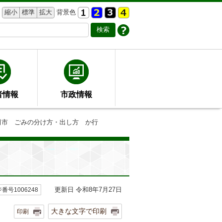
縮小
標準
拡大
背景色
者情報
市政情報
田市 ごみの分け方・出し方 か行
更新日 令和8年7月27日
番号1006248
大きな文字で印刷
印刷