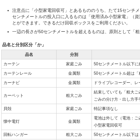
注意点に「小型家電回収可」とあるもののうち、たて15センチメー
センチメートルの投入口に入るものは「使用済み小型家電」（資
とができます。できるだけ回収ボックスをご利用ください。
一辺の長さが50センチメートルを超えるものは、原則として「
品名と分別区分「か」
品名
分別
カーテン
家庭ごみ
50センチメートル以下に
カーテンレール
金属類
50センチメートル超は「
カーナビ
金属類
ドライブレコーダー、レ
結束していても「粗大ご
カーペット
粗大ごみ
ごみの分け方・出し方手
貝殻
家庭ごみ
特記事項なし
電池は外して（電池：ご
懐中電灯
金属類
小型家電回収可
回転ハンガー
粗大ごみ
50センチメートル以下