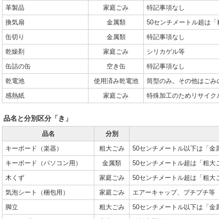
革製品
家庭ごみ
特記事項なし
換気扇
金属類
50センチメートル超は「
缶切り
金属類
特記事項なし
乾燥剤
家庭ごみ
シリカゲル等
缶詰の缶
空き缶
特記事項なし
乾電池
使用済み乾電池
筒型のみ。その他はごみ
感熱紙
家庭ごみ
特殊加工のためリサイク
品名と分別区分「き」
品名
分別
キーボード（楽器）
粗大ごみ
50センチメートル以下は「金
キーボード（パソコン用）
金属類
50センチメートル超は「粗大
木くず
家庭ごみ
50センチメートル超は「粗大
気泡シート（梱包用）
家庭ごみ
エアーキャップ、プチプチ等
脚立
粗大ごみ
50センチメートル以下は「金