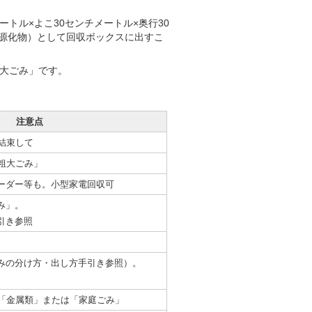
トル×よこ30センチメートル×奥行30
源化物）として回収ボックスに出すこ
粗大ごみ」です。
注意点
結束して
粗大ごみ」
ーダー等も。小型家電回収可
み」。
引き参照
みの分け方・出し方手引き参照）。
は「金属類」または「家庭ごみ」