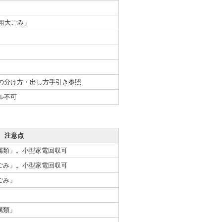
粗大ごみ」
の分け方・出し方手引き参照
ル不可
注意点
属類」。小型家電回収可
ごみ」。小型家電回収可
ごみ」
属類」