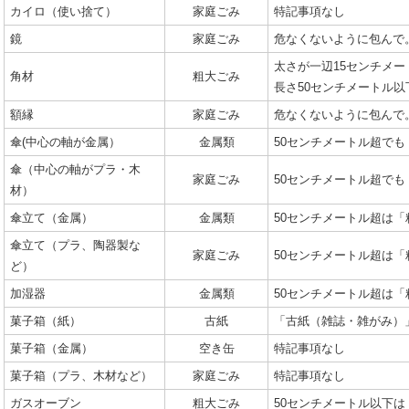
カイロ（使い捨て）
家庭ごみ
特記事項なし
鏡
家庭ごみ
危なくないように包んで
太さが一辺15センチメー
角材
粗大ごみ
長さ50センチメートル
額縁
家庭ごみ
危なくないように包んで
傘(中心の軸が金属）
金属類
50センチメートル超でも
傘（中心の軸がプラ・木
家庭ごみ
50センチメートル超でも
材）
傘立て（金属）
金属類
50センチメートル超は「
傘立て（プラ、陶器製な
家庭ごみ
50センチメートル超は「
ど）
加湿器
金属類
50センチメートル超は
菓子箱（紙）
古紙
「古紙（雑誌・雑がみ）
菓子箱（金属）
空き缶
特記事項なし
菓子箱（プラ、木材など）
家庭ごみ
特記事項なし
ガスオーブン
粗大ごみ
50センチメートル以下は