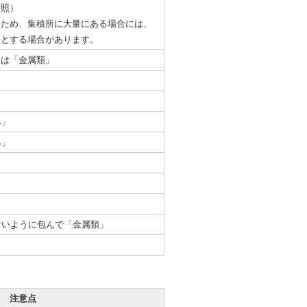
参照）
るため、集積所に大量にある場合には、
集とする場合があります。
製は「金属類」
み」
み」
ないように包んで「金属類」
注意点