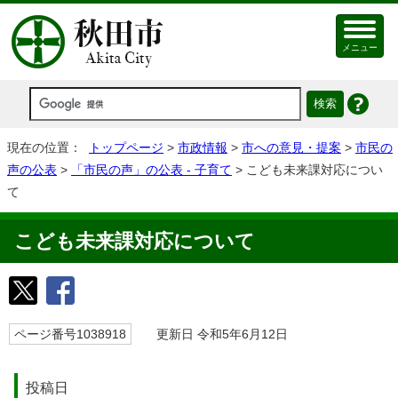
メニュー
現在の位置：
トップページ
>
市政情報
>
市への意見・提案
>
市民の
声の公表
>
「市民の声」の公表 - 子育て
> こども未来課対応につい
て
こども未来課対応について
ページ番号1038918
更新日 令和5年6月12日
投稿日