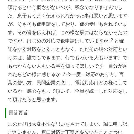
頂けるという概念がないのが、残念でなりませんでし
た。息⼦もうまく伝えられなかった事は悪いと思います
が、そもそも仮申請をしており、仮の受理もされていま
す。その旨を伝えれば、この様な事にはならなかったの
ですが、はじめの対応で仮申請はしていますか︖ と確
認をする対応をとることもなく、ただその場の対応とい
うのは、誰でもできます。何でもわかる⼈もいます。で
もわからない⼈もいる事を知ってほしいです。⾃分がさ
れたらどの様に感じるか︖ 今⼀度、対応のあり⽅、⾔
葉の使い⽅、⺠間企業の窓⼝、電話対応はどの様にして
いるか、感⼼をもって頂いて、全員が統⼀した対応をし
て頂けたらと思います。
回答要旨
このたびは大変不快な思いをさせてしまい、誠に申し訳
ございません。窓口対応に丁寧さを欠いたことについ