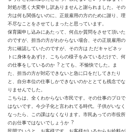
対処が悪く⼤変申し訳ありませんと謝られました。その
⽅は何も関係ないのに、正規雇⽤の⽅のために謝り、理
不尽なことをさせてしまったと思っています。
保育園申し込みにあたって、何点か質問をさせて頂いた
のですが、担当の⽅がわからない場合、その正規雇⽤の
⽅に確認していたのですが、その⽅は ただキャビネッ
トに⾝体をあずけ、こちらの様⼦をみているだけで、何
の仕事をしているのか︖ とても、不愉快でした。ま
た、担当の⽅が対応できないと急に⼝をだしてきたり
と、⾃分本位の仕事しかできないのかととても残念でな
りませんでした。
こちらは、全くわからない市⺠です。その仕事のプロで
はないです。今少⼦化と⾔われてる時代。⼦供がいなく
なったら、この課はなくなります。市⺠あっての市役所
のお仕事ではないでしょうか︖
⺠間でいうと、お客様です。お客様がいるからお給料が