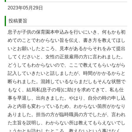
2023年05⽉29⽇
投稿要旨
息⼦が⼦供の保育園本申込みを⾏いにいき、何もかも初
めてのことでわからない旨を伝え、書き⽅を教えてほし
いとお願いしたところ、⾒本があるからそれをみて提出
してくださいと、⼥性の正規雇⽤の⽅に⾔われました。
どうしてもわからないので、ここで教えてもらいながら
記⼊していきたいと話しましたが、時間がかかるからと
断られました。混雑しているならまだしもそんな状態で
もなく、結局私(息⼦の⺟)に助けを求めてきて、私も仕
事を早退し、出向きました。やはり、⾃分の時の申し込
みと内容も変わっているため、わからない箇所がかなり
ありました。担当の⽅が臨時職員の⽅でしたが、⾔われ
た主旨を説明し、わからない所は教えてもらえないでし
ょうかとお訪ねしたところ、教えないという事はなく、