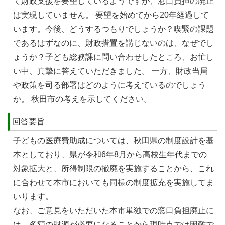
て財政⽀援を要望しているようですが、窓⼝負担の廃⽌
は実現していません。 要望を始めてから20年経過して
います。今後、どうするつもりでしょうか？喫緊の課題
であるはずなのに、財政措置を講じないのは、なぜでし
ょうか？⼦ども総務課に問い合わせしたところ、お忙し
い中、真摯に答えていただきました。 ⼀⽅、財政当局
や政策を司る部署はどのように考えているのでしょう
か。 秋⽥市の考えを⽰してください。
回答要旨
子どもの医療費助成については、秋田県の制度設計を基
本としており、県が令和6年8月から高校生年代までの
対象拡大と、所得制限の撤廃を実施することから、これ
に合わせて本市においても同様の制度拡充を実施してま
いります。
なお、ご意見をいただいた本市単独での窓口負担廃止に
は、多額の財源が必要になることから現時点では困難で