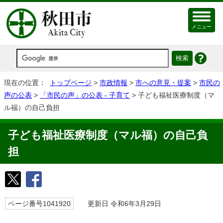
メニュー
現在の位置：
トップページ
>
市政情報
>
市への意見・提案
>
市民の
声の公表
>
「市民の声」の公表 - 子育て
> ⼦ども福祉医療制度（マ
ル福）の⾃⼰負担
⼦ども福祉医療制度（マル福）の⾃⼰負
担
ページ番号1041920
更新日 令和6年3月29日