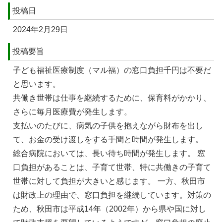
投稿日
2024年2月29日
投稿要旨
⼦ども福祉医療制度（マル福）の窓⼝負担千円は不要だ
と思います。
共働き世帯は仕事を継続するために、保育料がかかり、
さらに毎⽉医療費が発⽣します。
⽀払いのたびに、病気の⼦供を抱えながら財布を出し
て、お⾦の受け渡しをする⼿間と時間が発⽣します。
総合病院においては、⻑い待ち時間が発⽣します。 窓
⼝負担があることは、⼦育て世帯、特に共働きの⼦育て
世帯に対して負担が⼤きいと感じます。 ⼀⽅、秋⽥市
は財政上の理由で、窓⼝負担を継続しています。対策の
ため、秋⽥市は平成14年（2002年）から県や国に対し