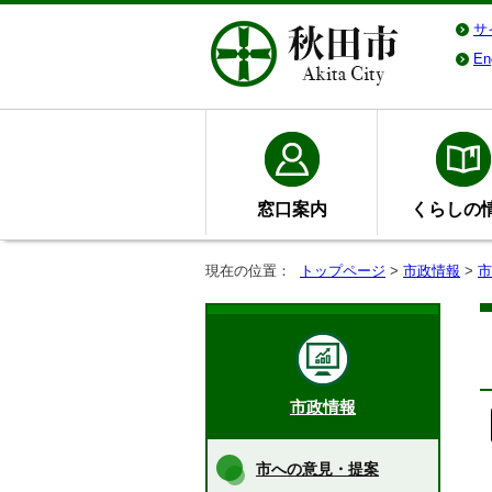
サ
En
窓口案内
くらしの
現在の位置：
トップページ
>
市政情報
>
市
市政情報
市への意見・提案