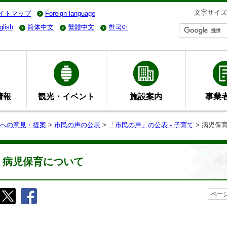
文字サイズ
イトマップ
Foreign language
glish
简体中文
繁體中文
한국어
情報
観光・イベント
施設案内
事業
への意見・提案
>
市民の声の公表
>
「市民の声」の公表 - 子育て
> 病児保
病児保育について
ページ