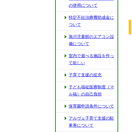
の使用について
特定不妊治療費助成金に
ついて
旭川児童館のエアコン設
備について
室内で遊べる施設を作っ
て欲しい
子育て支援の拡充
⼦ども福祉医療制度（マ
ル福）の⾃⼰負担
保育園申請条件について
アルヴェ⼦育て⽀援の駐
⾞券について