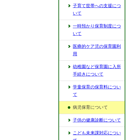
⼦育て世帯への⽀援につ
いて
一時預かり保育制度につ
いて
医療的ケア児の保育園利
用
幼稚園など保育園に⼊所
⼿続きについて
学童保育の保育料につい
て
病児保育について
⼦供の健康診断について
こども未来課対応につい