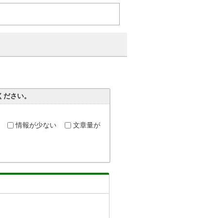
。
ください。
情報が少ない
文章量が