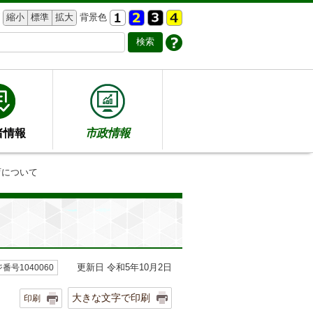
縮小
標準
拡大
背景色
者情報
市政情報
育について
更新日 令和5年10月2日
番号1040060
大きな文字で印刷
印刷