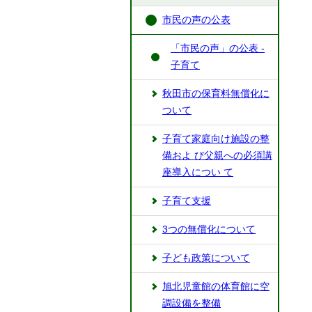
市民の声の公表
「市民の声」の公表 -
子育て
秋田市の保育料無償化に
ついて
⼦育て家庭向け施設の整
備およ び⽗親への必須講
座導⼊につい て
子育て支援
3つの無償化について
子ども政策について
旭北児童館の体育館に空
調設備を整備