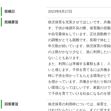
投稿日
2023年8⽉17⽇
投稿要旨
病児保育を充実させてほしいです。共働
す。⼦供が体調不良の際、保育園の登園
や⾃宅看病をしています。正社員勤務で
の調整がとても困難です。⻑期で休むこ
年⽋勤が続いています。病児保育の登録
の上限がかなり少なく、急に利⽤したい
ないこともあります。
また、利⽤には準備する書類も多く、ス
いと感じます。⼦供を育てるには共働き
時に⼦供を預かってもらえる環境がとて
を授かっています。共働きが当たり前の
い環境になってほしいです。家庭だけで
て⼦供を育てていける社会になるのを望
回答要旨
病児保育の利用枠については、保育士、
ければならないことから、すぐに拡大す