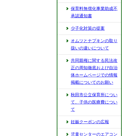
保育料無償化事業助成不
承認通知書
少子化対策の提案
オムツとナプキンの取り
扱いの違いについて
共同親権に関する民法改
正の周知徹底および自治
体ホームページでの情報
掲載についてのお願い
秋⽥市公⽴保育所につい
て、⼦供の医療費につい
て
妊娠クーポンの広報
児童センターのエアコン