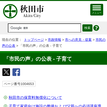
メニュー
現在の位置：
トップページ
>
市政情報
>
市への意見・提案
>
市民の
声の公表
> 「市民の声」の公表 - 子育て
「市民の声」の公表 - 子育て
ページ番号1004653
秋田市の保育料無償化について
⼦育て家庭向け施設の整備およ び⽗親への必須講座導