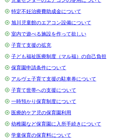
児童センターのエアコンの使用について
特定不妊治療費助成金について
旭川児童館のエアコン設備について
室内で遊べる施設を作って欲しい
子育て支援の拡充
⼦ども福祉医療制度（マル福）の⾃⼰負担
保育園申請条件について
アルヴェ⼦育て⽀援の駐⾞券について
⼦育て世帯への⽀援について
一時預かり保育制度について
医療的ケア児の保育園利用
幼稚園など保育園に⼊所⼿続きについて
学童保育の保育料について