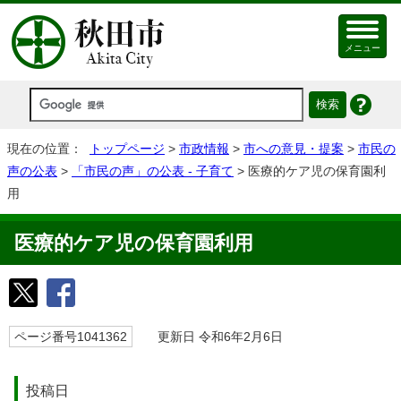
メニュー
現在の位置：
トップページ
>
市政情報
>
市への意見・提案
>
市民の
声の公表
>
「市民の声」の公表 - 子育て
> 医療的ケア児の保育園利
用
医療的ケア児の保育園利用
ページ番号1041362
更新日 令和6年2月6日
投稿日