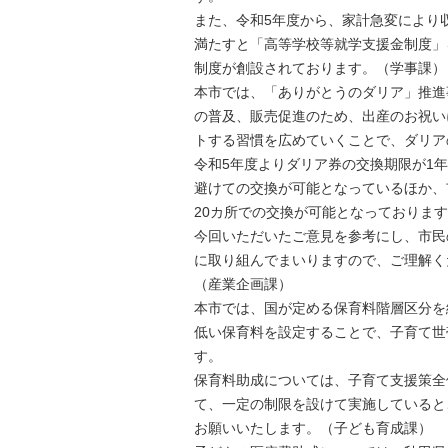
また、令和5年度から、家計急変により
満たすと「高等学校等就学支援金制度」
制度が創設されております。（学事課）
本市では、「ありがとうのダリア」推進
の普及、販売促進のため、出産のお祝い
トする習慣を広めていくことで、ダリア
令和5年度よりダリア券の交換期限が1
避けての交換が可能となっているほか、
20カ所での交換が可能となっておりま
今回いただいたご意見を参考にし、市民
に取り組んでまいりますので、ご理解く
（産業企画課）
本市では、国が定める保育料階層区分を
低い保育料を設定することで、子育て世
す。
保育料助成については、子育て支援策全
て、一定の制限を設けて実施していると
お願いいたします。（子ども育成課）