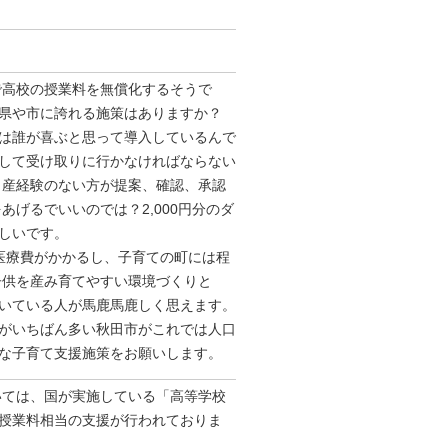
で⾼校の授業料を無償化するそうで
県や市に誇れる施策はありますか？
は誰が喜ぶと思って導⼊しているんで
して受け取りに⾏かなければならない
出産経験のない⽅が提案、確認、承認
あげるでいいのでは？2,000円分のダ
しいです。
医療費がかかるし、⼦育ての町には程
⼦供を産み育てやすい環境づくりと
いている⼈が⾺⿅⾺⿅しく思えます。
がいちばん多い秋⽥市がこれでは⼈⼝
な⼦育て⽀援施策をお願いします。
いては、国が実施している「高等学校
授業料相当の支援が行われておりま