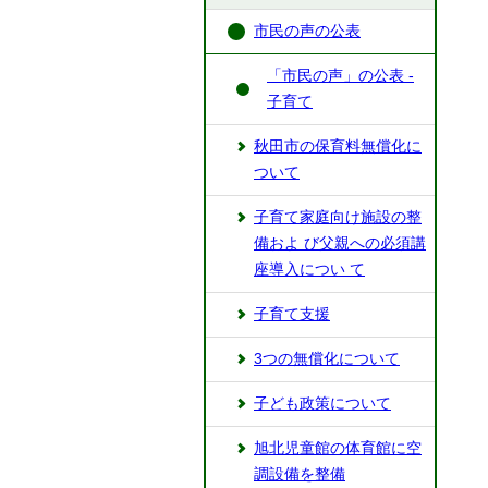
市民の声の公表
「市民の声」の公表 -
子育て
秋田市の保育料無償化に
ついて
⼦育て家庭向け施設の整
備およ び⽗親への必須講
座導⼊につい て
子育て支援
3つの無償化について
子ども政策について
旭北児童館の体育館に空
調設備を整備