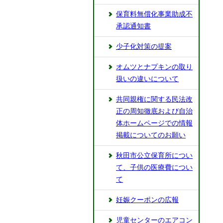
保育料無償化事業助成不
承認通知書
少子化対策の提案
オムツとナプキンの取り
扱いの違いについて
共同親権に関する民法改
正の周知徹底および自治
体ホームページでの情報
掲載についてのお願い
秋⽥市公⽴保育所につい
て、⼦供の医療費につい
て
妊娠クーポンの広報
児童センターのエアコン