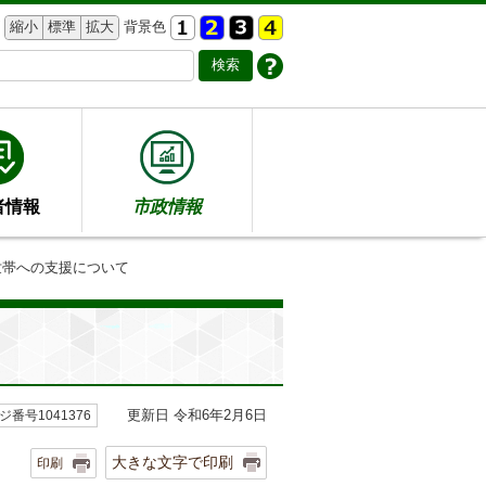
縮小
標準
拡大
背景色
者情報
市政情報
世帯への⽀援について
更新日 令和6年2月6日
ジ番号1041376
大きな文字で印刷
印刷