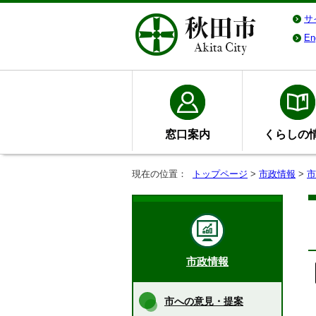
サ
En
窓口案内
くらしの
現在の位置：
トップページ
>
市政情報
>
市
市政情報
市への意見・提案