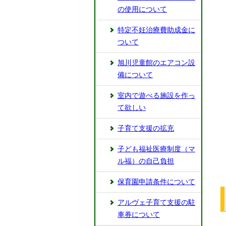
の使用について
特定不妊治療費助成金に
ついて
旭川児童館のエアコン設
備について
室内で遊べる施設を作っ
て欲しい
子育て支援の拡充
⼦ども福祉医療制度（マ
ル福）の⾃⼰負担
保育園申請条件について
アルヴェ⼦育て⽀援の駐
⾞券について