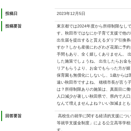
投稿日
2023年12⽉5日
投稿要旨
東京都では2024年度から所得制限なし
す。秋⽥市ではなにか⼦育て⽀援で他の
出⽣届を提出すると貰えるダリア引換券
すか？しかも産後にわざわざ花屋に予約
⼿間もあり、全く嬉しくありません。 
した施策でしょうね。 出⽣したらお⾦を
リアもらうより、お⾦でもらった⽅が嬉
保育園も無償化にしないし、1歳からは
遠い秋⽥市ですよね。 穂積市⻑が⾔う
は？所得制限ありの施策は、真⾯目に働
⼈⼝減少が著しい秋⽥県で、県内で⼈⼝
なんて増えませんよね？いい加減まとも
回答要旨
高校生の就学に関する経済的支援につ
等就学支援金制度」による公立高等学校
す。