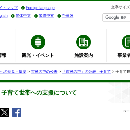
文字サイズ
イトマップ
Foreign language
glish
简体中文
繁體中文
한국어
情報
観光・イベント
施設案内
事業
への意見・提案
>
市民の声の公表
>
「市民の声」の公表 - 子育て
> ⼦育て
⼦育て世帯への⽀援について
ペー