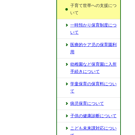
⼦育て世帯への⽀援につ
いて
一時預かり保育制度につ
いて
医療的ケア児の保育園利
用
幼稚園など保育園に⼊所
⼿続きについて
学童保育の保育料につい
て
病児保育について
⼦供の健康診断について
こども未来課対応につい