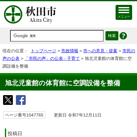
メニュー
現在の位置：
トップページ
>
市政情報
>
市への意見・提案
>
市民の
声の公表
>
「市民の声」の公表 - 子育て
> 旭北児童館の体育館に空
調設備を整備
旭北児童館の体育館に空調設備を整備
ページ番号1047765
更新日 令和7年12月11日
投稿日