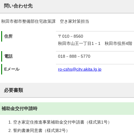
問い合わせ先
秋田市都市整備部住宅政策課 空き家対策担当
住所
〒010－8560
秋田市山王一丁目1－1 秋田市役所4階
電話
018－888－5770
Eメール
ro-cshs@city.akita.lg.jp
必要書類
補助金交付申請時
空き家定住推進事業補助金交付申請書（様式第1号）
誓約書兼同意書（様式第2号）