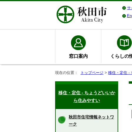
サ
En
窓口案内
くらしの
現在の位置：
トップページ
>
移住・定住 
移住・定住 - ちょうどいいか
ら住みやすい
秋田市住宅情報ネットワ
ーク