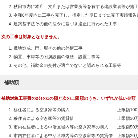
秋田市内に本店、支店または営業所等を有する建設業者等が施
令和8年度内に工事を完了し、指定した期日までに完了実績報告
建築基準法その他の法令に基づき適正に行われた工事
次の工事は対象となりません。
敷地造成、門、塀その他の外構工事
物置、車庫等の附属設備の修繕、設置工事等
その他、補助金の交付が適当でないと認められる工事等
補助額
補助対象工事費の2分の1の額と次の上限額のうち、いずれか低い金額
移住者による空き家等の購入 上限額100
移住者による空き家等の賃貸借 上限額30万
市内在住者による中活区域内等の空き家等の購入 上限額50
市内在住者による中活区域内等の空き家等の賃貸借 上限額