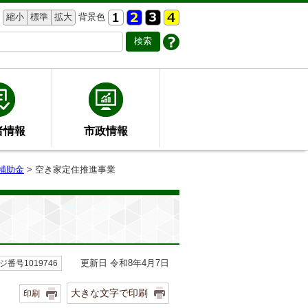
縮小
標準
拡大
背景色
者情報
市政情報
補助金
> 空き家定住推進事業
更新日 令和8年4月7日
ジ番号1019746
大きな文字で印刷
印刷