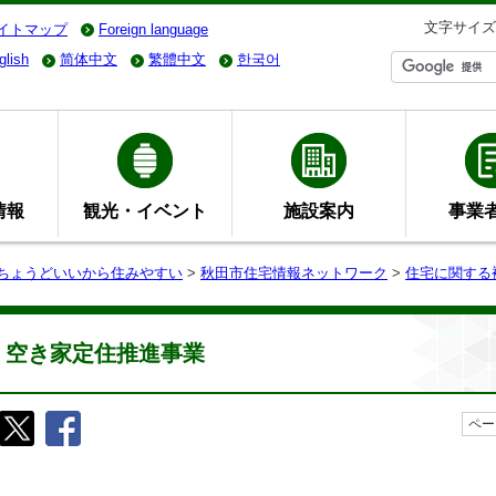
文字サイズ
イトマップ
Foreign language
glish
简体中文
繁體中文
한국어
情報
観光・イベント
施設案内
事業
- ちょうどいいから住みやすい
>
秋田市住宅情報ネットワーク
>
住宅に関する
空き家定住推進事業
ペー