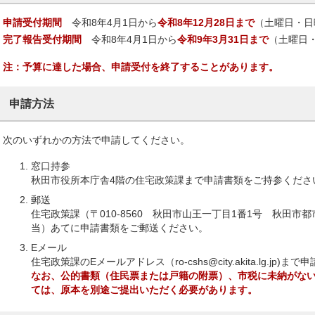
申請受付期間
令和8年4月1日から
令和8年12月28日まで
（土曜日・日
完了報告受付期間
令和8年4月1日から
令和9年3月31日まで
（土曜日
注：予算に達した場合、申請受付を終了することがあります。
申請方法
次のいずれかの方法で申請してください。
窓口持参
秋田市役所本庁舎4階の住宅政策課まで申請書類をご持参くださ
郵送
住宅政策課（〒010-8560 秋田市山王一丁目1番1号 秋田
当）あてに申請書類をご郵送ください。
Eメール
住宅政策課のEメールアドレス（ro-cshs@city.akita.lg.j
なお、公的書類（住民票または戸籍の附票）、市税に未納がな
ては、原本を別途ご提出いただく必要があります。