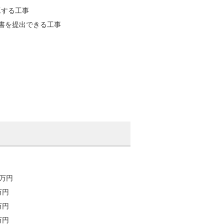
工する工事
書を提出できる工事
万円
円
万円
20万円