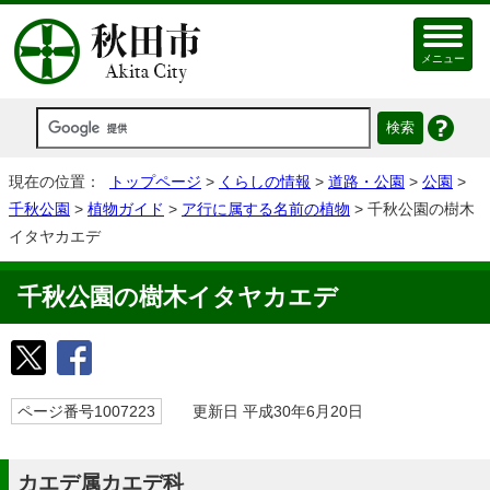
メニュー
現在の位置：
トップページ
>
くらしの情報
>
道路・公園
>
公園
>
千秋公園
>
植物ガイド
>
ア行に属する名前の植物
> 千秋公園の樹木
イタヤカエデ
千秋公園の樹木イタヤカエデ
ページ番号1007223
更新日 平成30年6月20日
カエデ属カエデ科