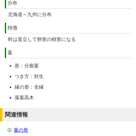
分布
北海道～九州に分布
特徴
幹は直立して卵形の樹形になる
葉
形：分裂葉
つき方：対生
縁の形：全縁
落葉高木
関連情報
葉の形