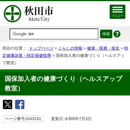
メニュー
現在の位置：
トップページ
>
くらしの情報
>
健康・医療・衛生
>
特
定健康診査・特定保健指導
> 国保加入者の健康づくり（ヘルスアッ
プ教室）
国保加入者の健康づくり（ヘルスアップ
教室）
ページ番号1043241
更新日 令和8年7月3日