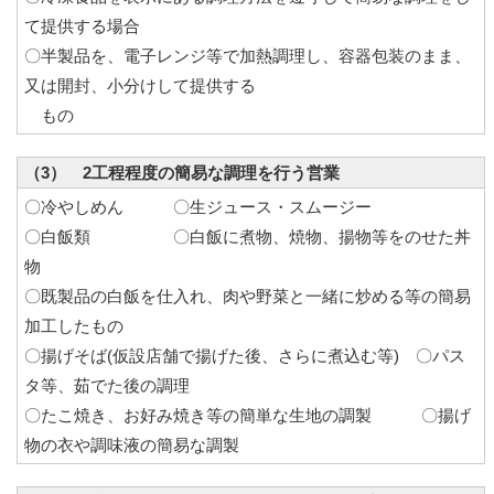
て提供する場合
〇半製品を、電子レンジ等で加熱調理し、容器包装のまま、
又は開封、小分けして提供する
もの
（3） 2工程程度の簡易な調理を行う営業
〇冷やしめん 〇生ジュース・スムージー
〇白飯類 〇白飯に煮物、焼物、揚物等をのせた丼
物
〇既製品の白飯を仕入れ、肉や野菜と一緒に炒める等の簡易
加工したもの
〇揚げそば(仮設店舗で揚げた後、さらに煮込む等) 〇パス
タ等、茹でた後の調理
〇たこ焼き、お好み焼き等の簡単な生地の調製 〇揚げ
物の衣や調味液の簡易な調製