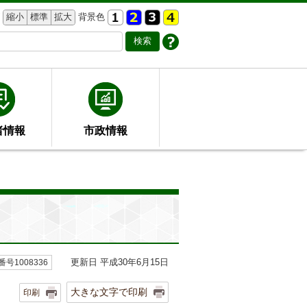
縮小
標準
拡大
背景色
者情報
市政情報
更新日 平成30年6月15日
号1008336
大きな文字で印刷
印刷