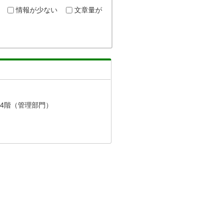
情報が少ない
文章量が
、4階（管理部門）