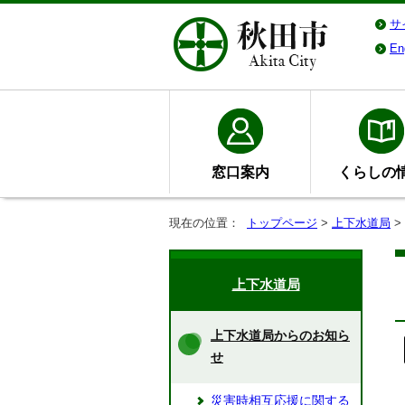
サ
En
窓口案内
くらしの
現在の位置：
トップページ
>
上下水道局
>
上下水道局
上下水道局からのお知ら
せ
災害時相互応援に関する