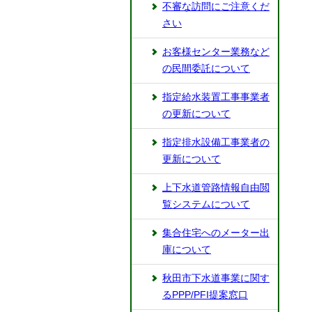
不審な訪問にご注意くだ
さい
お客様センター業務など
の民間委託について
指定給水装置工事事業者
の更新について
指定排水設備工事業者の
更新について
上下水道管路情報自由閲
覧システムについて
集合住宅へのメーター出
庫について
秋田市下水道事業に関す
るPPP/PFI提案窓口