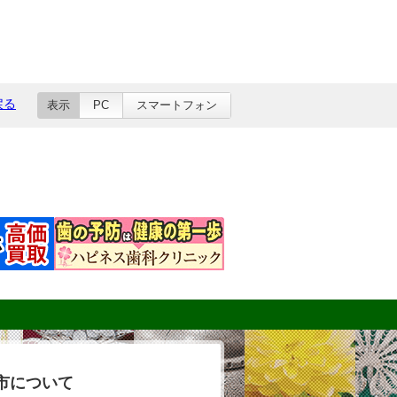
戻る
表示
PC
スマートフォン
市について