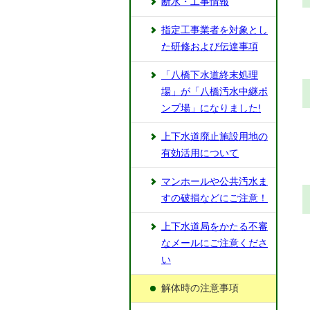
断水・工事情報
指定工事業者を対象とし
た研修および伝達事項
「八橋下水道終末処理
場」が「八橋汚水中継ポ
ンプ場」になりました!
上下水道廃止施設用地の
有効活用について
マンホールや公共汚水ま
すの破損などにご注意！
上下水道局をかたる不審
なメールにご注意くださ
い
解体時の注意事項