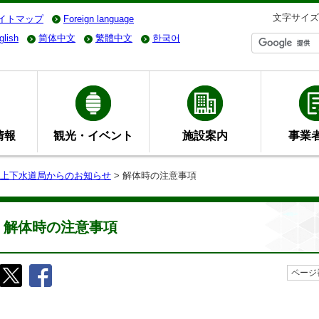
文字サイズ
イトマップ
Foreign language
glish
简体中文
繁體中文
한국어
情報
観光・イベント
施設案内
事業
上下水道局からのお知らせ
> 解体時の注意事項
解体時の注意事項
ページ番