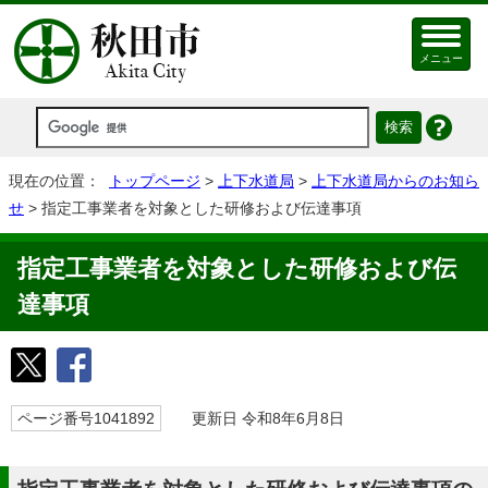
メニュー
現在の位置：
トップページ
>
上下水道局
>
上下水道局からのお知ら
せ
> 指定工事業者を対象とした研修および伝達事項
指定工事業者を対象とした研修および伝
達事項
ページ番号1041892
更新日 令和8年6月8日