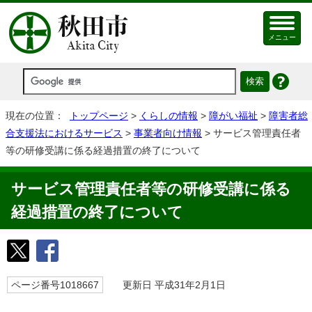
メニュー
現在の位置：
トップページ
>
くらしの情報
>
障がい福祉
>
障害者総
合支援法におけるサービス
>
事業者向け情報
> サービス管理責任者
等の研修受講に係る経過措置の終了について
サービス管理責任者等の研修受講に係る
経過措置の終了について
ページ番号1018667
更新日 平成31年2月1日