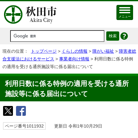
メニュー
現在の位置：
トップページ
>
くらしの情報
>
障がい福祉
>
障害者総
合支援法におけるサービス
>
事業者向け情報
> 利用日数に係る特例
の適用を受ける通所施設等に係る届出について
利用日数に係る特例の適用を受ける通所
施設等に係る届出について
ページ番号1011932
更新日 令和1年10月29日