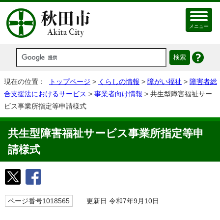
メニュー
現在の位置：
トップページ
>
くらしの情報
>
障がい福祉
>
障害者総
合支援法におけるサービス
>
事業者向け情報
> 共生型障害福祉サー
ビス事業所指定等申請様式
共生型障害福祉サービス事業所指定等申
請様式
ページ番号1018565
更新日 令和7年9月10日