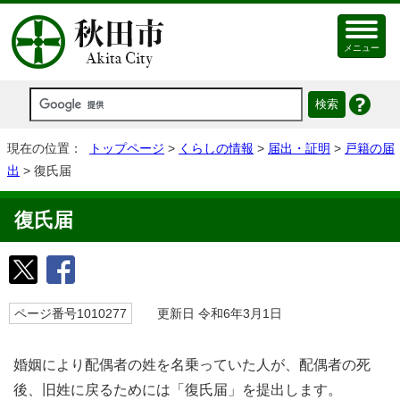
メニュー
現在の位置：
トップページ
>
くらしの情報
>
届出・証明
>
戸籍の届
出
> 復氏届
復氏届
ページ番号1010277
更新日 令和6年3月1日
婚姻により配偶者の姓を名乗っていた人が、配偶者の死
後、旧姓に戻るためには「復氏届」を提出します。