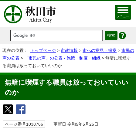
メニュー
現在の位置：
トップページ
>
市政情報
>
市への意見・提案
>
市民の
声の公表
>
「市民の声」の公表 - 施策・制度・組織
> 無暗に喫煙す
る職員は放っておいていいのか
無暗に喫煙する職員は放っておいていい
のか
ページ番号1038766
更新日 令和5年5月25日