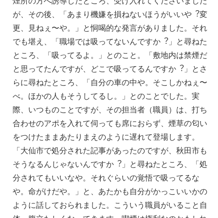
煙所の⽅へ誘導したところ、受け⼊れてくださいました
が、その後、「あまり機嫌を損ねないほうがいいや︖変
更、⾒ねぇ〜や。」と恫喝的な発⾔がありました。それ
でも堪え、「職場では吸ってないんですか︖」と尋ねた
ところ、「吸ってるよ。」とのこと。「敷地内は禁煙だ
と思ってたんですが、どこで吸ってるんですか︖」とさ
らに尋ねたところ、「⾃分の⾞の中や。そこしかねぇ〜
べ。ほかの⼈もそうしてるし。」とのことでした。実
際、いつものことですが、その担当者（職員）は、打ち
合わせのアポを⼊れて伺っても席におらず、煙草の匂い
をつけたままあたりまえのように遅れて登場します。
「⼤仙市で処分された記事があったのですが、秋⽥市も
そうなるんじゃないんですか︖」と尋ねたところ、「処
分されてもいいなや。それぐらいの覚悟で吸ってるな
や。命がけだや。」と、あたかも⾃分がかっこいいかの
ように話しておられました。こういう職員がいること⾃