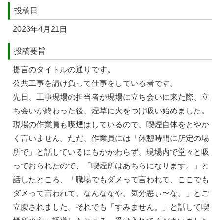
投稿日
2023年4⽉21⽇
投稿要旨
提⾔のタイトルの通りです。
公共⼯事を請け負って仕事をしている者です。
先⽇、⼯事現場の担当者が現場に⽴ち会いに来た際、⽴
ち会いが終わった後、煙草に⽕をつけ吸い始めました。
現場の作業員も喫煙はしているので、喫煙⾃体をとやか
く⾔いません。ただ、作業員には「休憩時間に所定の場
所で」と話しているにもかかわらず、現場内で堂々と吸
っておられたので、「喫煙所はあちらになります。」と
話したところ、「職場でもダメって⾔われて、ここでも
ダメって⾔われて、なんななや。気分悪ぃ〜な。」とご
⽴腹されました。それでも「すみません。」と話して喫