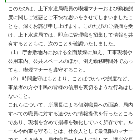
このたびは、上下水道局職員の喫煙マナーおよび勤務態
度に関しご迷惑とご不快な思いをさせてしまいましたこ
とを、深くお詫び申し上げます。このたびのご指摘を受
け、上下水道局では、即座に管理職を招集して情報を共
有するとともに、次のことを確認いたしました。
（1） 庁舎敷地内における全面禁煙に加え、工事現場や
公用車内、公共スペースのほか、例え勤務時間外であっ
ても、喫煙マナーを遵守すること。
（2） 時間厳守はもとより、ことばづかいや態度など、
事業者の方や市民の皆様の信用を裏切るような行為はし
ないこと。
これらについて、所属長による個別職員への面談、局内
すべての職員に対する速やかな情報提供を行ったところ
であり、現場を含めて指導を強化していく所存です。ル
ールや約束を守ることは、社会人として最低限のマナー
です。引き続き、局内職員一人一人に対して、課所室長