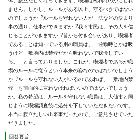
体、腹⽴たしくなってきます。喫煙は権利なのかもしれ
ません。しかし、ルールがある以上、守るべきではない
のでしょうか︖ルールを守れない⼈が、法などの決まり
事の通り、仕事ができますか︖我々市⺠は、その⼈を信
じることができますか︖昔から付き合いがあり、喫煙者
であることは知っている別の職員は、「通勤時とかは吸
うけど、敷地内は禁煙だから吸わないで我慢してい
る。」と⾔っておりました。これが、喫煙者であるが職
場のルールに従うという本来の姿なのではないでしょう
か︖ルールを守れない⼈がいるのであれば、「敷地内禁
煙」を前⾯的に⾔わなければいいのではないでしょう
か。私の希望は、ルールを守れない職員は、⼤仙市と同
じように喫煙調査後に処分を下していただきたいです。
本当に腹⽴たしい出来事だったので、ご意⾒させていた
だきました。
回答要旨