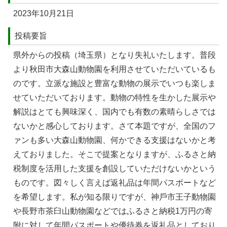
2023年10⽉21日
投稿要旨
県外からの投稿（埼⽟県）となり失礼いたします。普段
より秋⽥市⼤森⼭動物園を利⽤させていただいているも
のです。⽴派な施設と豊富な動物の展⽰でいつも楽しま
せていただいております。動物の特性を⽣かした展⽰や
解説はとても興味深く、国内でも有数の素晴らしさでは
ないかと感⼼しております。さて本題ですが、全国のフ
ァンも多い⼤森⼭動物園、何かできる⽀援はないかと考
えておりました。そこで提案となりますが、ふるさと納
税制度を活⽤した⽀援を創設していただけないかという
ものです。図々しく⾔えば返礼品は年間パスポートなど
を希望します。私が知る限りですが、神⼾市王⼦動物園
や⻑野市茶⾅⼭動物園などではふるさと納税1万円の寄
附に対して年間パスポートや優待券を返礼品としており