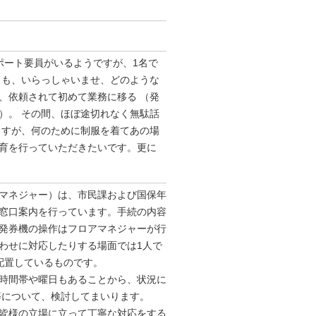
ポート要員がいるようですが、1名で
ても、いらっしゃいませ、どのような
、依頼されて初めて業務に移る （発
）。 その間、ほぼ途切れなく無駄話
ますが、何のために制服を着てあの場
育を⾏っていただきたいです。更に
マネジャー）は、市民課および国保年
窓口案内を行っています。手続の内容
発券機の操作はフロアマネジャーが行
わせに対応したりする場面では1人で
配置しているものです。
時間帯や曜日もあることから、状況に
等について、検討してまいります。
皆様の立場に立って丁寧な対応をする