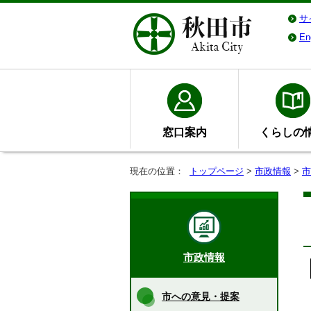
サ
En
窓口案内
くらしの
現在の位置：
トップページ
>
市政情報
>
市
市政情報
市への意見・提案