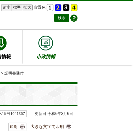
縮小
標準
拡大
背景色
者情報
市政情報
> 証明書受付
更新日 令和6年2月6日
ジ番号1041367
大きな文字で印刷
印刷