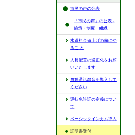
市民の声の公表
「市民の声」の公表 -
施策・制度・組織
⽔道料⾦値上げの前にや
るこ と
⼈員配置の適正化をお願
いいたします
自動通話録音を導入して
ください
運転免許証の定義につい
て
ベーシックインカム導入
証明書受付