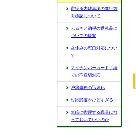
市役所内駐⾞場の進⾏⽅
向標記について
ふるさと納税の返礼品に
ついての提案
昼休みの窓⼝対応につい
て
マイナンバーカード⼿続
での不適切対応
⼾籍事務の迅速化
対応態度がひどすぎる
無暗に喫煙する職員は放
っておいていいのか