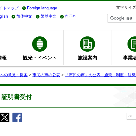
文字サイズ
イトマップ
Foreign language
glish
简体中文
繁體中文
한국어
情報
観光・イベント
施設案内
事業
への意見・提案
>
市民の声の公表
>
「市民の声」の公表 - 施策・制度・組織
証明書受付
ペー