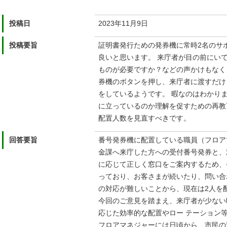
投稿日
2023年11月9日
投稿要旨
証明書発⾏ための発券機に常時2名のサ
良いと思います。 来庁者が目の前にい
ものが必要ですか？などの声かけもなく
券機のボタンを押し、来庁者に渡すだけ
をしているようです。 暇なのはわかり
に⽴っているのか理解を促すための再教
配置⼈数を⾒直すべきです。
回答要旨
番号発券機に配置している職員（フロア
金課へ来庁した方への受付番号発券と、
に応じて正しく窓口をご案内するため、
っており、お客さまが続いたり、問い合
の対応が難しいことから、現在は2人を
今回のご意見を踏まえ、来庁者が少ない
応じた効率的な配置やロー テーション
フロアマネジャーには日頃から、市民の