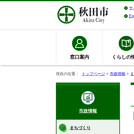
サ
En
窓口案内
くらしの
現在の位置：
トップページ
>
市政情報
>
ま
市政情報
まちづくり