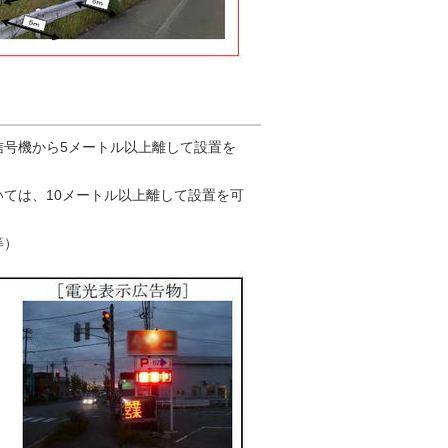
信号機から5メートル以上離して設置を
ては、10メートル以上離して設置を可
等）