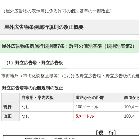
（屋外広告物の表示等に係る許可の個別基準の一部改正）
屋外広告物条例施行規則の改正概要
屋外広告物条例施行規則第7条：許可の個別基準（規則別表第2）
（1）野立広告塔・野立広告板
市街地外（市街化調整区域等）における野立広告塔・野立広告板の距
野立広告塔等の距離規制の改正
自家用・案内図板
道路からの距離
鉄道か
現行
なし
100メートル
100メ
改正
なし
5メートル
100メ