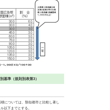
別基準（規則別表第3）
面積については、類似都市と比較し著し
トル以下までとする。