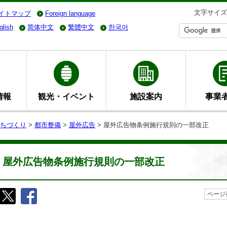
文字サイズ
イトマップ
Foreign language
glish
简体中文
繁體中文
한국어
情報
観光・イベント
施設案内
事業
ちづくり
>
都市整備
>
屋外広告
> 屋外広告物条例施行規則の一部改正
屋外広告物条例施行規則の一部改正
ページ番