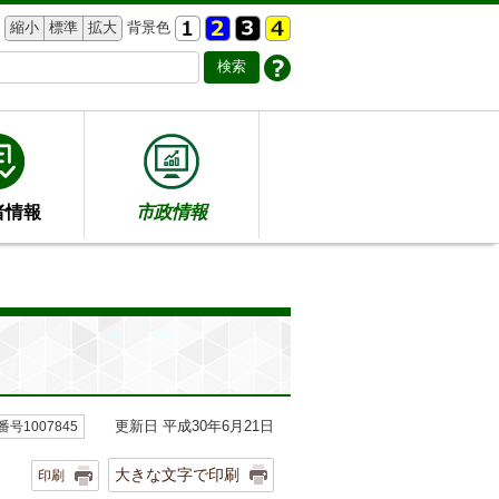
縮小
標準
拡大
背景色
者情報
市政情報
更新日 平成30年6月21日
号1007845
大きな文字で印刷
印刷