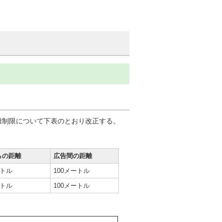
離制限について下表のとおり改正する。
らの距離
広告間の距離
ートル
100メートル
ートル
100メートル