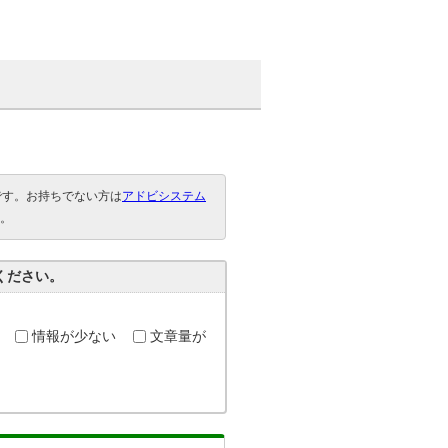
要です。お持ちでない方は
アドビシステム
。
ください。
情報が少ない
文章量が