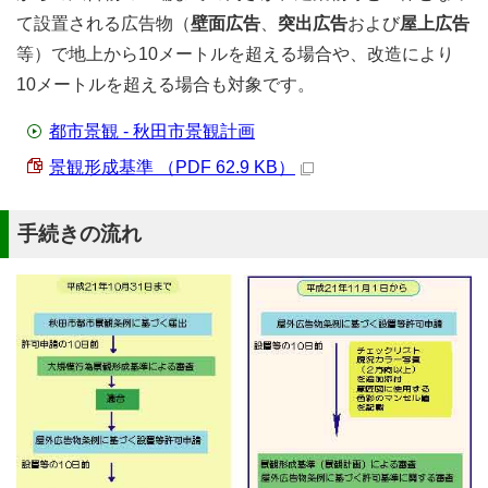
て設置される広告物（
壁面広告
、
突出広告
および
屋上広告
等）で地上から10メートルを超える場合や、改造により
10メートルを超える場合も対象です。
都市景観 - 秋田市景観計画
景観形成基準 （PDF 62.9 KB）
手続きの流れ