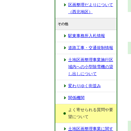
区画整理だよりについて
（西北地区）
その他
駅東事務所入札情報
道路工事・交通規制情報
土地区画整理事業施行区
域内への小型除雪機の貸
し出しについて
変わりゆく街並み
関係機関
よく寄せられる質問や要
望について
土地区画整理事業に関す