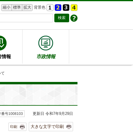
縮小
標準
拡大
背景色
者情報
市政情報
いて
更新日 令和7年9月29日
番号1008103
大きな文字で印刷
印刷