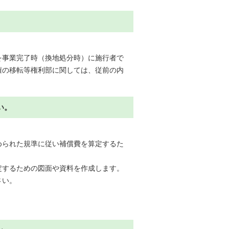
を事業完了時（換地処分時）に施行者で
権の移転等権利部に関しては、従前の内
い。
められた規準に従い補償費を算定するた
定するための図面や資料を作成します。
さい。