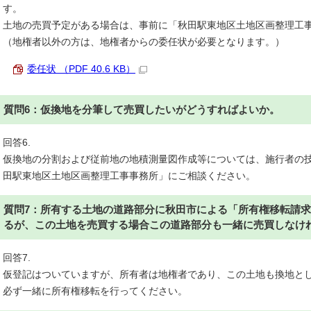
す。
土地の売買予定がある場合は、事前に「秋田駅東地区土地区画整理工
（地権者以外の方は、地権者からの委任状が必要となります。）
委任状 （PDF 40.6 KB）
質問6：仮換地を分筆して売買したいがどうすればよいか。
回答6.
仮換地の分割および従前地の地積測量図作成等については、施行者の
田駅東地区土地区画整理工事事務所」にご相談ください。
質問7：所有する土地の道路部分に秋田市による「所有権移転請
るが、この土地を売買する場合この道路部分も一緒に売買しなけ
回答7.
仮登記はついていますが、所有者は地権者であり、この土地も換地と
必ず一緒に所有権移転を行ってください。