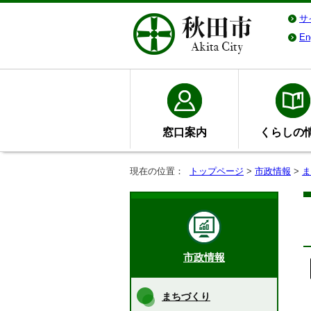
サ
En
窓口案内
くらしの
現在の位置：
トップページ
>
市政情報
>
ま
市政情報
まちづくり