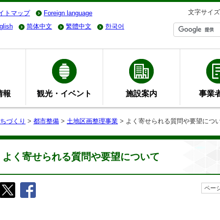
文字サイズ
イトマップ
Foreign language
glish
简体中文
繁體中文
한국어
情報
観光・イベント
施設案内
事業
ちづくり
>
都市整備
>
土地区画整理事業
> よく寄せられる質問や要望につ
よく寄せられる質問や要望について
ページ