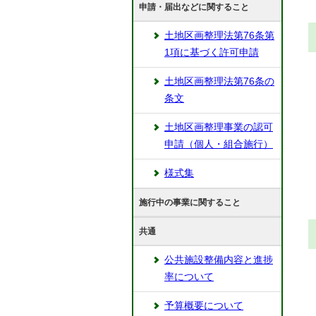
申請・届出などに関すること
土地区画整理法第76条第
1項に基づく許可申請
土地区画整理法第76条の
条文
土地区画整理事業の認可
申請（個人・組合施行）
様式集
施行中の事業に関すること
共通
公共施設整備内容と進捗
率について
予算概要について