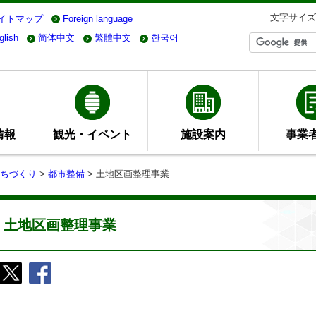
文字サイズ
イトマップ
Foreign language
glish
简体中文
繁體中文
한국어
情報
観光・イベント
施設案内
事業
ちづくり
>
都市整備
> 土地区画整理事業
土地区画整理事業