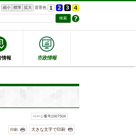
縮小
標準
拡大
背景色
者情報
市政情報
ページ番号1007504
大きな文字で印刷
印刷