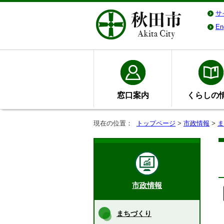
サ
En
窓口案内
くらしの
現在の位置：
トップページ
>
市政情報
>
ま
市政情報
まちづくり