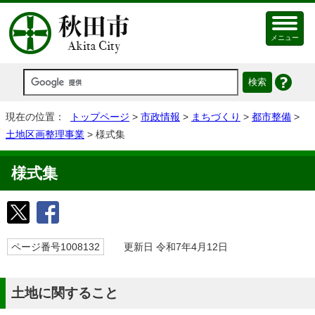
メニュー
現在の位置：
トップページ
>
市政情報
>
まちづくり
>
都市整備
>
土地区画整理事業
> 様式集
様式集
ページ番号1008132
更新日 令和7年4月12日
土地に関すること