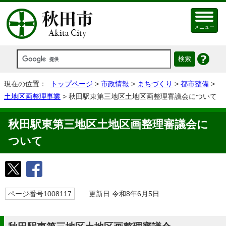
メニュー
現在の位置：
トップページ
>
市政情報
>
まちづくり
>
都市整備
>
土地区画整理事業
> 秋田駅東第三地区土地区画整理審議会について
秋田駅東第三地区土地区画整理審議会に
ついて
ページ番号1008117
更新日 令和8年6月5日