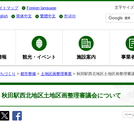
文字サイズ
イトマップ
Foreign language
glish
简体中文
繁體中文
한국어
情報
観光・イベント
施設案内
事業
ちづくり
>
都市整備
>
土地区画整理事業
> 秋田駅西北地区土地区画整理審
秋田駅西北地区土地区画整理審議会について
ページ