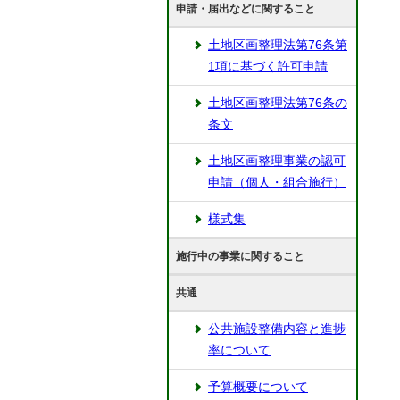
申請・届出などに関すること
土地区画整理法第76条第
1項に基づく許可申請
土地区画整理法第76条の
条文
土地区画整理事業の認可
申請（個人・組合施行）
様式集
施行中の事業に関すること
共通
公共施設整備内容と進捗
率について
予算概要について