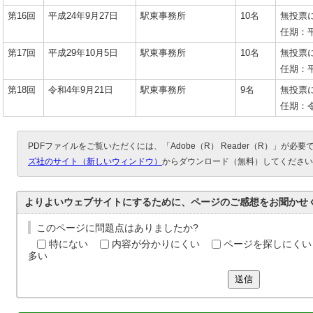
第16回
平成24年9月27日
駅東事務所
10名
無投票
任期：平
第17回
平成29年10月5日
駅東事務所
10名
無投票
任期：平
第18回
令和4年9月21日
駅東事務所
9名
無投票
任期：令
PDFファイルをご覧いただくには、「Adobe（R） Reader（R）」が必
ズ社のサイト（新しいウィンドウ）
からダウンロード（無料）してください
よりよいウェブサイトにするために、ページのご感想をお聞かせ
このページに問題点はありましたか?
特にない
内容が分かりにくい
ページを探しにくい
多い
送信