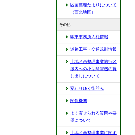
区画整理だよりについて
（西北地区）
その他
駅東事務所入札情報
道路工事・交通規制情報
土地区画整理事業施行区
域内への小型除雪機の貸
し出しについて
変わりゆく街並み
関係機関
よく寄せられる質問や要
望について
土地区画整理事業に関す