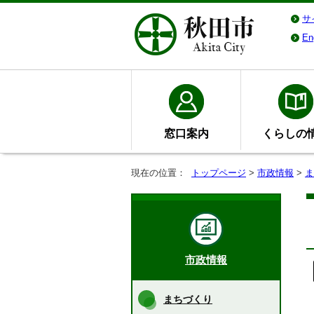
サ
En
窓口案内
くらしの
現在の位置：
トップページ
>
市政情報
>
ま
市政情報
まちづくり