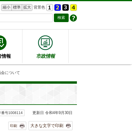
縮小
標準
拡大
背景色
者情報
市政情報
議会について
更新日 令和4年9月30日
番号1008114
大きな文字で印刷
印刷