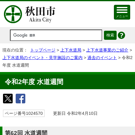
メニュー
現在の位置：
トップページ
>
上下水道局
>
上下水道事業のご紹介
>
上下水道局のイベント・見学施設のご案内
>
過去のイベント
> 令和2
年度 水道週間
令和2年度 水道週間
ページ番号1024570
更新日 令和2年4月10日
第62回 水道週間