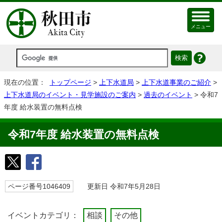
メニュー
現在の位置：
トップページ
>
上下水道局
>
上下水道事業のご紹介
>
上下水道局のイベント・見学施設のご案内
>
過去のイベント
> 令和7
年度 給水装置の無料点検
令和7年度 給水装置の無料点検
ページ番号1046409
更新日 令和7年5月28日
イベントカテゴリ：
相談
その他