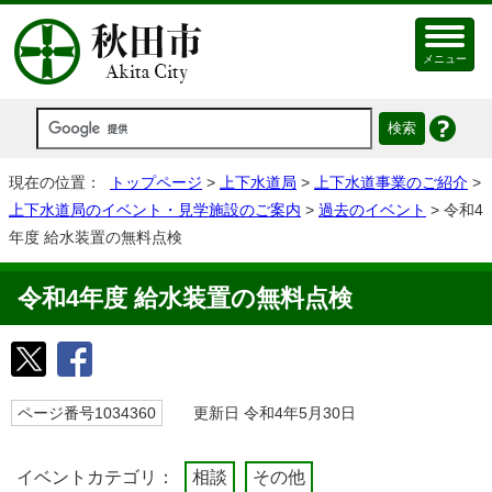
メニュー
現在の位置：
トップページ
>
上下水道局
>
上下水道事業のご紹介
>
上下水道局のイベント・見学施設のご案内
>
過去のイベント
> 令和4
年度 給水装置の無料点検
令和4年度 給水装置の無料点検
ページ番号1034360
更新日 令和4年5月30日
イベントカテゴリ：
相談
その他