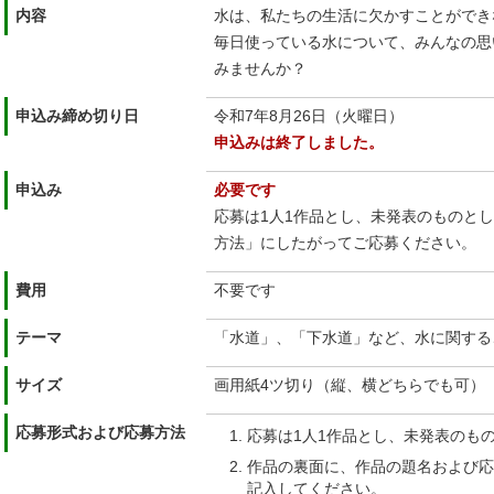
内容
水は、私たちの生活に欠かすことができ
毎日使っている水について、みんなの思
みませんか？
申込み締め切り日
令和7年8月26日（火曜日）
申込みは終了しました。
申込み
必要です
応募は1人1作品とし、未発表のものと
方法」にしたがってご応募ください。
費用
不要です
テーマ
「水道」、「下水道」など、水に関する
サイズ
画用紙4ツ切り（縦、横どちらでも可）
応募形式および応募方法
応募は1人1作品とし、未発表のも
作品の裏面に、作品の題名および応
記入してください。