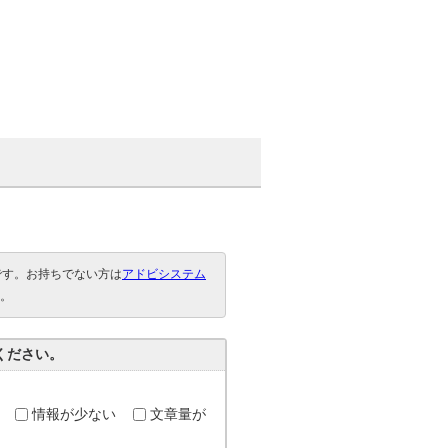
要です。お持ちでない方は
アドビシステム
。
ください。
情報が少ない
文章量が