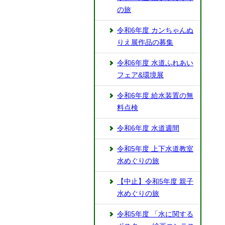
の旅
令和6年度 カンちゃんぬ
りえ展作品の募集
令和6年度 水道ふれあい
フェア&環境展
令和6年度 給水装置の無
料点検
令和6年度 水道週間
令和5年度 上下水道教室
水めぐりの旅
【中止】令和5年度 親子
水めぐりの旅
令和5年度 「水に関する