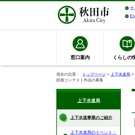
サ
En
窓口案内
くらしの
現在の位置：
トップページ
>
上下水道局
>
絵画コンテスト作品の募集
上下水道局
上下水道事業のご紹介
上下水道局のイベント・