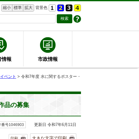
縮小
標準
拡大
背景色
者情報
市政情報
イベント
> 令和7年度 水に関するポスター・
作品の募集
更新日 令和7年6月11日
番号1046903
大きな文字で印刷
印刷