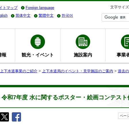
文字サイズ
イトマップ
Foreign language
glish
简体中文
繁體中文
한국어
情報
観光・イベント
施設案内
事業
上下水道事業のご紹介
>
上下水道局のイベント・見学施設のご案内
>
過去の
令和7年度 水に関するポスター・絵画コンテスト
ページ