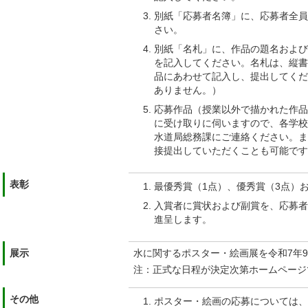
別紙「応募者名簿」に、応募者全員
さい。
別紙「名札」に、作品の題名および
を記入してください。名札は、縦書
品にあわせて記入し、提出してくだ
ありません。）
応募作品（授業以外で描かれた作品
に受け取りに伺いますので、各学校
水道局総務課にご連絡ください。ま
接提出していただくことも可能です
表彰
最優秀賞（1点）、優秀賞（3点）
入賞者に賞状および副賞を、応募者
進呈します。
展示
水に関するポスター・絵画展を令和7年
注：正式な日程が決定次第ホームページ
その他
ポスター・絵画の応募については、