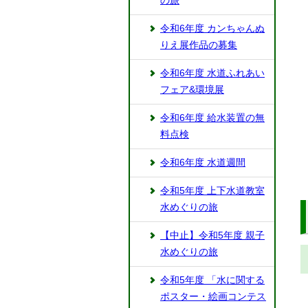
の旅
令和6年度 カンちゃんぬ
りえ展作品の募集
令和6年度 水道ふれあい
フェア&環境展
令和6年度 給水装置の無
料点検
令和6年度 水道週間
令和5年度 上下水道教室
水めぐりの旅
【中止】令和5年度 親子
水めぐりの旅
令和5年度 「水に関する
ポスター・絵画コンテス