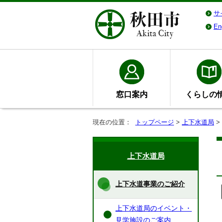
サ
En
窓口案内
くらしの
現在の位置：
トップページ
>
上下水道局
>
上下水道局
上下水道事業のご紹介
上下水道局のイベント・
見学施設のご案内