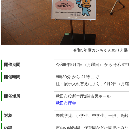
令和5年度カンちゃんぬりえ展
開催期間
令和6年9月2日（月曜日） から 令和6年
開催時間
8時30分 から 21時 まで
注：展示入れ替えにより、9月2日（月曜
開催場所
秋田市役所本庁1階市民ホール
秋田市庁舎
対象
未就学児、小学生、中学生、一般、高齢
内容
市内の幼稚園、保育園などの園児のみな