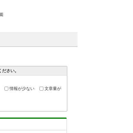
園
ください。
情報が少ない
文章量が