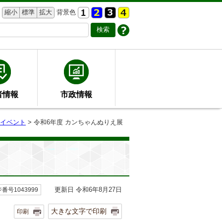
縮小
標準
拡大
背景色
者情報
市政情報
イベント
> 令和6年度 カンちゃんぬりえ展
更新日 令和6年8月27日
番号1043999
大きな文字で印刷
印刷