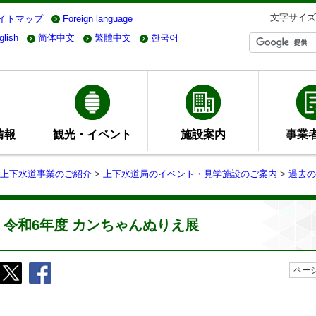
文字サイズ
イトマップ
Foreign language
glish
简体中文
繁體中文
한국어
情報
観光・イベント
施設案内
事業
上下水道事業のご紹介
>
上下水道局のイベント・見学施設のご案内
>
過去の
令和6年度 カンちゃんぬりえ展
ページ