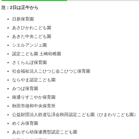
注：2日は正午から
日新保育園
あさひかわこども園
あきた中央こども園
シエルアンジュ園
認定こども園 土崎幼稚園
さくらんぼ保育園
社会福祉法人こひつじ会こひつじ保育園
ならやま認定こども園
みつば保育園
南通りすこやか保育園
秋田市雄和中央保育所
公益財団法人鉄道弘済会秋田認定こども園（ひまわりこども園）
めぐみ保育園
あおぞら幼保連携型認定こども園